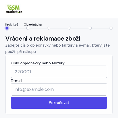
Krok 1 z 6
·
Objednávka
Objednávka
Typ
Produkty
Důvod
Doprava
Shr
Vrácení a reklamace zboží
Zadejte číslo objednávky nebo faktury a e-mail, který jste
použili při nákupu.
Číslo objednávky nebo faktury
E-mail
Pokračovat