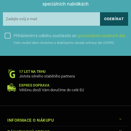
speciálních nabídkách
ODEBÍRAT
Přihlášením k odběru souhlasíte se
zpracováním osobních dat
.
Vaše osobní data chráníme a dodržujeme zásady ochrany dat (GDPR)
17 LET NA TRHU
Jistota silného stabilního partnera
EXPRES DOPRAVA
Většinu zboží Vám doručíme do celé EU
INFORMACE O NÁKUPU