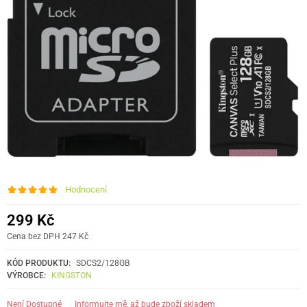
Hodnocení
299 Kč
Cena bez DPH 247 Kč
KÓD PRODUKTU:
SDCS2/128GB
VÝROBCE:
KINGSTON
informujte mě, až bude zboží skladem
Není Dostupné