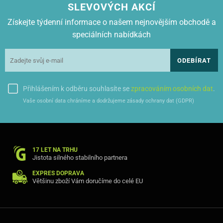
SLEVOVÝCH AKCÍ
Získejte týdenní informace o našem nejnovějším obchodě a
speciálních nabídkách
ODEBÍRAT
Přihlášením k odběru souhlasíte se
zpracováním osobních dat
.
Vaše osobní data chráníme a dodržujeme zásady ochrany dat (GDPR)
17 LET NA TRHU
Jistota silného stabilního partnera
EXPRES DOPRAVA
Většinu zboží Vám doručíme do celé EU