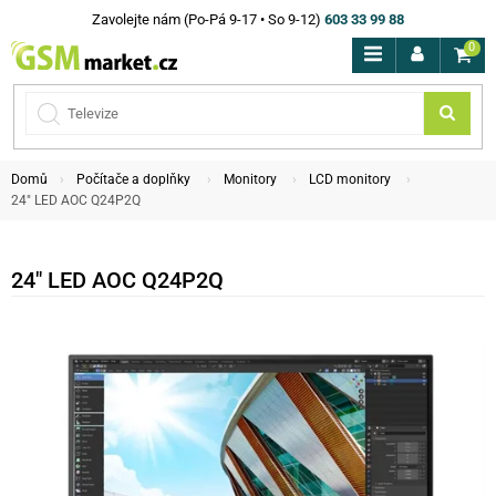
Zavolejte nám (Po-Pá 9-17 • So 9-12)
603 33 99 88
0
Domů
Počítače a doplňky
Monitory
LCD monitory
24" LED AOC Q24P2Q
24" LED AOC Q24P2Q