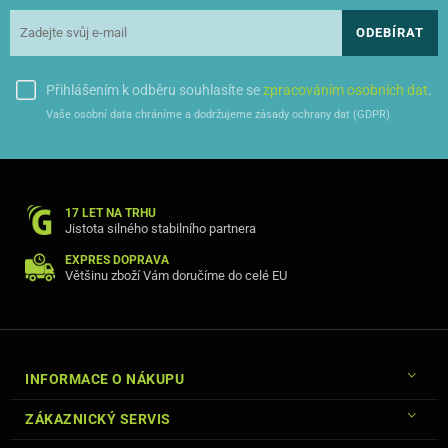
ODEBÍRAT
Přihlášením k odběru souhlasíte se
zpracováním osobních dat
.
Vaše osobní data chráníme a dodržujeme zásady ochrany dat (GDPR)
17 LET NA TRHU
Jistota silného stabilního partnera
EXPRES DOPRAVA
Většinu zboží Vám doručíme do celé EU
INFORMACE O NÁKUPU
ZÁKAZNICKÝ SERVIS