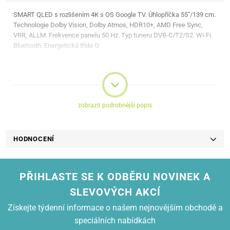
SMART QLED s rozlišením 4K s OS Google TV. Úhlopříčka 55"/139 cm.
Technologie Dolby Vision, Dolby Atmos, HDR10+, AMD Free Sync,
VRR, ALLM. Frekvence panelu 50 Hz. Typ tuneru DVB-C/T2/S2. Wi-Fi.
Bluetooth. Energetická třída G
zobrazit podrobnější popis
HODNOCENÍ
PŘIHLASTE SE K ODBĚRU NOVINEK A
SLEVOVÝCH AKCÍ
Získejte týdenní informace o našem nejnovějším obchodě a
speciálních nabídkách