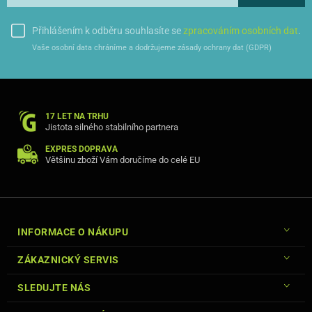
Přihlášením k odběru souhlasíte se
zpracováním osobních dat
.
Vaše osobní data chráníme a dodržujeme zásady ochrany dat (GDPR)
17 LET NA TRHU
Jistota silného stabilního partnera
EXPRES DOPRAVA
Většinu zboží Vám doručíme do celé EU
INFORMACE O NÁKUPU
ZÁKAZNICKÝ SERVIS
SLEDUJTE NÁS