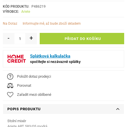
KÓD PRODUKTU:
P486219
VÝROBCE:
Ariete
informujte mě, až bude zboží skladem
Na Dotaz
-
+
PŘIDAT DO KOŠÍKU
Splátková kalkulačka
spočítejte si nezávazně splátky
Položit dotaz prodejci
Porovnat
Zařadit mezi oblíbené
POPIS PRODUKTU
Stolní mixér
Ariete ART 583/05 modrá