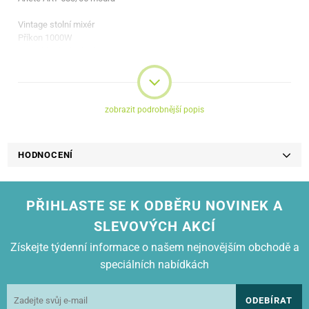
Vintage stolní mixér
Příkon 1000W
1,5L skleněná nádoba
4 rychlosti + pulzní spínač
Protiskluzové nožičky
4 nože z nerezové oceli
Funkce drcení ledu
zobrazit podrobnější popis
Víko s otvorem pro přidávání ingrediencí
HODNOCENÍ
PŘIHLASTE SE K ODBĚRU NOVINEK A
SLEVOVÝCH AKCÍ
Získejte týdenní informace o našem nejnovějším obchodě a
speciálních nabídkách
ODEBÍRAT