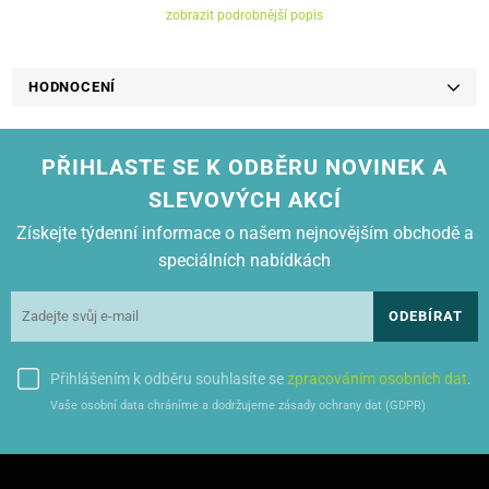
zobrazit podrobnější popis
HODNOCENÍ
PŘIHLASTE SE K ODBĚRU NOVINEK A
SLEVOVÝCH AKCÍ
Získejte týdenní informace o našem nejnovějším obchodě a
speciálních nabídkách
ODEBÍRAT
Přihlášením k odběru souhlasíte se
zpracováním osobních dat
.
Vaše osobní data chráníme a dodržujeme zásady ochrany dat (GDPR)