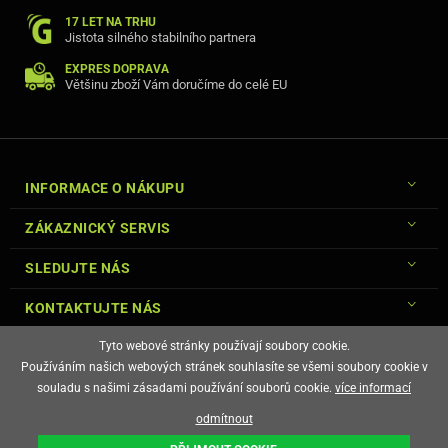
17 LET NA TRHU
Jistota silného stabilního partnera
EXPRES DOPRAVA
Většinu zboží Vám doručíme do celé EU
INFORMACE O NÁKUPU
ZÁKAZNICKÝ SERVIS
SLEDUJTE NÁS
KONTAKTUJTE NÁS
Tyto webové stránky používají soubory cookie.
Používáním našich webových stránek souhlasíte se všemi soubory cookie v
souladu s našimi zásadami používání souborů cookie.
více informací
© Copyright Gsm-Market.cz All Rights Reserved
odmítnout
E-shop vytvořila