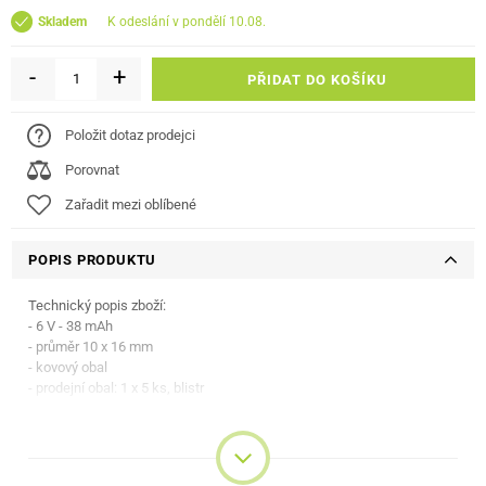
k odeslání v pondělí 10.08.
Skladem
-
+
PŘIDAT DO KOŠÍKU
Položit dotaz prodejci
Porovnat
Zařadit mezi oblíbené
POPIS PRODUKTU
Technický popis zboží:
- 6 V - 38 mAh
- průměr 10 x 16 mm
- kovový obal
- prodejní obal: 1 x 5 ks, blistr