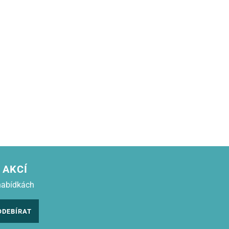
 AKCÍ
nabídkách
ODEBÍRAT