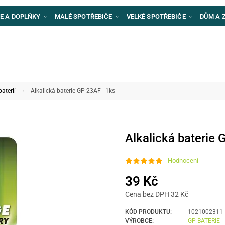
E A DOPLŇKY
MALÉ SPOTŘEBIČE
VELKÉ SPOTŘEBIČE
DŮM A 
baterií
Alkalická baterie GP 23AF - 1ks
Alkalická baterie 
Hodnocení
39 Kč
Cena bez DPH 32 Kč
KÓD PRODUKTU:
1021002311
VÝROBCE:
GP BATERIE