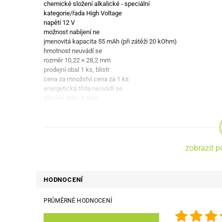
chemické složení alkalické - speciální
kategorie/řada High Voltage
napětí 12 V
možnost nabíjení ne
jmenovitá kapacita 55 mAh (při zátěži 20 kOhm)
hmotnost neuvádí se
rozměr 10,22 × 28,2 mm
prodejní obal 1 ks, blistr
cena za množství cena za 1 ks
energetická třída neuvádí se
záruční doba 2 roky
zobrazit p
HODNOCENÍ
PRŮMĚRNÉ HODNOCENÍ