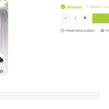
Skladem
k odeslání v pon
-
+
Položit dotaz prodejci
Po