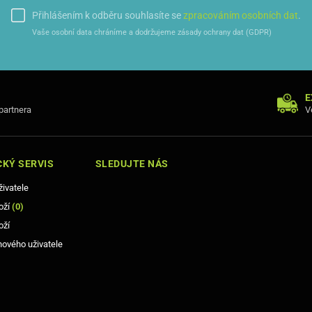
Přihlášením k odběru souhlasíte se
zpracováním osobních dat
.
Vaše osobní data chráníme a dodržujeme zásady ochrany dat (GDPR)
E
 partnera
V
KÝ SERVIS
SLEDUJTE NÁS
živatele
oží
(
0
)
oží
nového uživatele