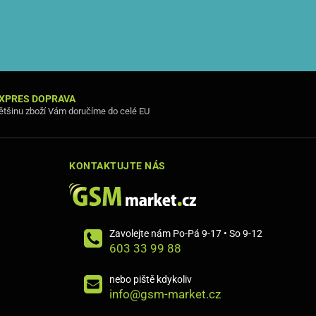
XPRES DOPRAVA
ětšinu zboží Vám doručíme do celé EU
KONTAKTUJTE NÁS
Zavolejte nám Po-Pá 9-17 • So 9-12
603 33 99 88
nebo piště kdykoliv
info@gsm-market.cz