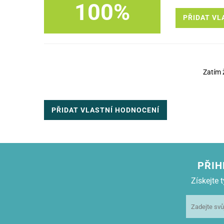
100%
PŘIDAT VL
Zatím 
PŘIDAT VLASTNÍ HODNOCENÍ
PŘIH
Získejte