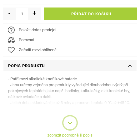
-
+
PŘIDAT DO KOŠÍKU
Položit dotaz prodejci
Porovnat
Zařadit mezi oblíbené
POPIS PRODUKTU
- Patří mezi alkalické knoflíkové baterie.
- Jsou určeny zejména pro produkty vyžadující dlouhodobou výdrž při
pokojových teplotách jako např.: hodinky, kalkulačky, elektronické hry,
dálkové ovladače a další.
- Jejich doba skladování je až 3 roky a pracovní teplota 0 °C až +45 °C.
- GP 189 (SR1130W, SR54, SR1130, SB-BU, 280-15, M, V389, D389,
626, S1131E,
- GP389, AG1, AG-1, 389, 189, L1131, G1, V1GA, LR1130, GP189, LR54,
SG1,
zobrazit podrobnější popis
- A389, L1131, RW89. LR1130S, LR1131, L1131/D, LR1130H, 389A,