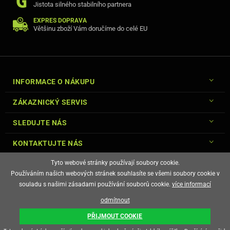
Jistota silného stabilního partnera
EXPRES DOPRAVA
Většinu zboží Vám doručíme do celé EU
INFORMACE O NÁKUPU
ZÁKAZNICKÝ SERVIS
SLEDUJTE NÁS
KONTAKTUJTE NÁS
Tyto webové stránky používají soubory cookie.
Používáním našich webových stránek souhlasíte se všemi soubory cookie v
souladu s našimi zásadami používání souborů cookie.
více informací
© Copyright Gsm-Market.cz All Rights Reserved
odmítnout
E-shop vytvořila
PŘIJMOUT COOKIE