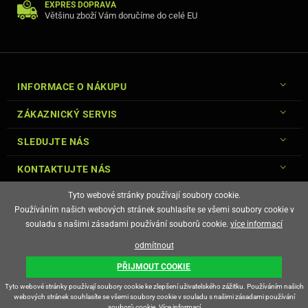
EXPRES DOPRAVA
Většinu zboží Vám doručíme do celé EU
INFORMACE O NÁKUPU
ZÁKAZNICKÝ SERVIS
SLEDUJTE NÁS
KONTAKTUJTE NÁS
Tyto webové stránky používají soubory cookie.
Používáním našich webových stránek souhlasíte se všemi soubory cookie v
souladu s našimi zásadami používání souborů cookie.
více informací
© Copyright Gsm-Market.cz All Rights Reserved
odmítnout
E-shop vytvořila
PŘIJMOUT COOKIE
Tyto webové stránky používají soubory cookie ke zlepšení uživatelského zážitku. Používáním našich
webových stránek souhlasíte se všemi soubory cookie v souladu s našimi zásadami používání
souborů cookie.
Více informací