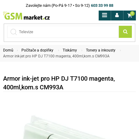
Zavolejte nám (Po-Pá 9-17 • So 9-12)
603 33 99 88
0
Domů
Počítače a doplňky
Tiskárny
Tonery a inkousty
Armor ink-jet pro HP DJ T7100 magenta, 400ml,kom.s CM993A
Armor ink-jet pro HP DJ T7100 magenta,
400ml,kom.s CM993A