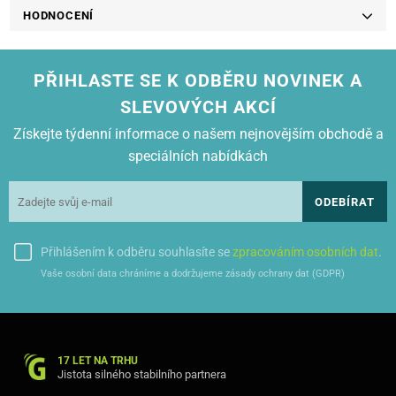
HODNOCENÍ
PŘIHLASTE SE K ODBĚRU NOVINEK A
SLEVOVÝCH AKCÍ
Získejte týdenní informace o našem nejnovějším obchodě a
speciálních nabídkách
ODEBÍRAT
Přihlášením k odběru souhlasíte se
zpracováním osobních dat
.
Vaše osobní data chráníme a dodržujeme zásady ochrany dat (GDPR)
17 LET NA TRHU
Jistota silného stabilního partnera