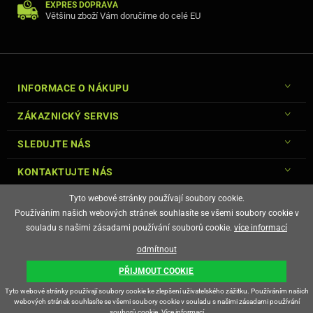
EXPRES DOPRAVA
Většinu zboží Vám doručíme do celé EU
INFORMACE O NÁKUPU
ZÁKAZNICKÝ SERVIS
SLEDUJTE NÁS
KONTAKTUJTE NÁS
Tyto webové stránky používají soubory cookie.
Používáním našich webových stránek souhlasíte se všemi soubory cookie v
souladu s našimi zásadami používání souborů cookie.
více informací
© Copyright Gsm-Market.cz All Rights Reserved
odmítnout
E-shop vytvořila
PŘIJMOUT COOKIE
Tyto webové stránky používají soubory cookie ke zlepšení uživatelského zážitku. Používáním našich
webových stránek souhlasíte se všemi soubory cookie v souladu s našimi zásadami používání
souborů cookie.
Více informací