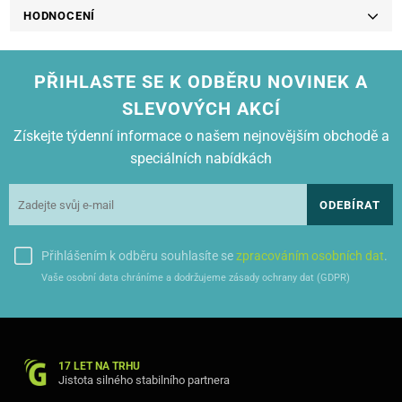
HODNOCENÍ
PŘIHLASTE SE K ODBĚRU NOVINEK A
SLEVOVÝCH AKCÍ
Získejte týdenní informace o našem nejnovějším obchodě a
speciálních nabídkách
ODEBÍRAT
Přihlášením k odběru souhlasíte se
zpracováním osobních dat
.
Vaše osobní data chráníme a dodržujeme zásady ochrany dat (GDPR)
17 LET NA TRHU
Jistota silného stabilního partnera