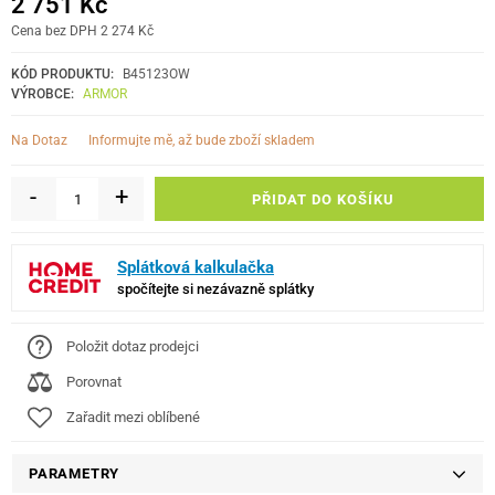
2 751 Kč
Cena bez DPH 2 274 Kč
KÓD PRODUKTU:
B45123OW
VÝROBCE:
ARMOR
informujte mě, až bude zboží skladem
Na Dotaz
-
+
PŘIDAT DO KOŠÍKU
Splátková kalkulačka
spočítejte si nezávazně splátky
Položit dotaz prodejci
Porovnat
Zařadit mezi oblíbené
PARAMETRY