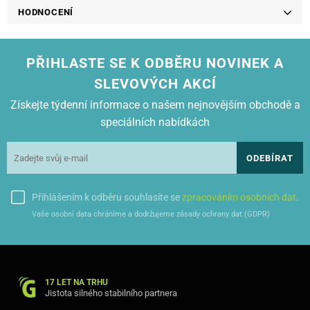
HODNOCENÍ
PŘIHLASTE SE K ODBĚRU NOVINEK A
SLEVOVÝCH AKCÍ
Získejte týdenní informace o našem nejnovějším obchodě a
speciálních nabídkách
ODEBÍRAT
Přihlášením k odběru souhlasíte se
zpracováním osobních dat
.
Vaše osobní data chráníme a dodržujeme zásady ochrany dat (GDPR)
17 LET NA TRHU
Jistota silného stabilního partnera