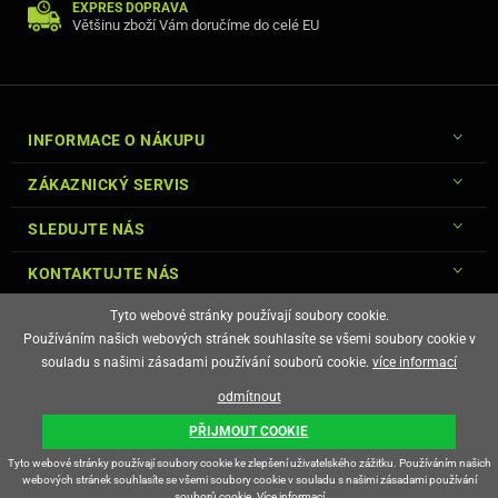
EXPRES DOPRAVA
Většinu zboží Vám doručíme do celé EU
INFORMACE O NÁKUPU
ZÁKAZNICKÝ SERVIS
SLEDUJTE NÁS
KONTAKTUJTE NÁS
Tyto webové stránky používají soubory cookie.
Používáním našich webových stránek souhlasíte se všemi soubory cookie v
souladu s našimi zásadami používání souborů cookie.
více informací
© Copyright Gsm-Market.cz All Rights Reserved
odmítnout
E-shop vytvořila
PŘIJMOUT COOKIE
Tyto webové stránky používají soubory cookie ke zlepšení uživatelského zážitku. Používáním našich
webových stránek souhlasíte se všemi soubory cookie v souladu s našimi zásadami používání
souborů cookie.
Více informací