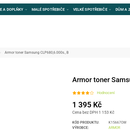
E A DOPLŇKY
MALÉ SPOTŘEBIČE
VELKÉ SPOTŘEBIČE
DŮM A 
Armor toner Samsung CLP680,6.000s., B
Armor toner Sams
Hodnocení
1 395 Kč
Cena bez DPH 1 153 Kč
KÓD PRODUKTU:
K15667OW
VÝROBCE:
ARMOR