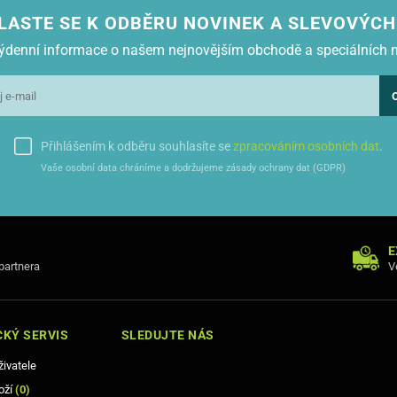
LASTE SE K ODBĚRU NOVINEK A SLEVOVÝCH
 týdenní informace o našem nejnovějším obchodě a speciálních 
Přihlášením k odběru souhlasíte se
zpracováním osobních dat
.
Vaše osobní data chráníme a dodržujeme zásady ochrany dat (GDPR)
E
 partnera
V
KÝ SERVIS
SLEDUJTE NÁS
živatele
oží
(
0
)