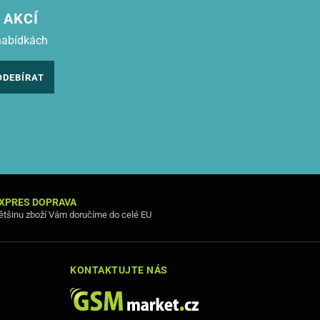
 AKCÍ
nabídkách
ODEBÍRAT
XPRES DOPRAVA
ětšinu zboží Vám doručíme do celé EU
KONTAKTUJTE NÁS