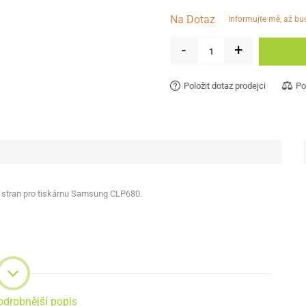
Na Dotaz
informujte mě, až b
-
+
Položit dotaz prodejci
Po
0 stran pro tiskárnu Samsung CLP680.
odrobnější popis