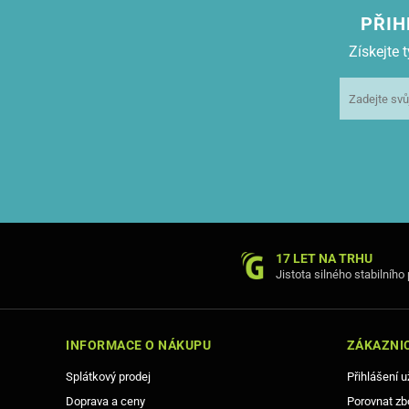
PŘIH
Získejte
17 LET NA TRHU
Jistota silného stabilního
INFORMACE O NÁKUPU
ZÁKAZNIC
Splátkový prodej
Přihlášení u
Doprava a ceny
Porovnat zb