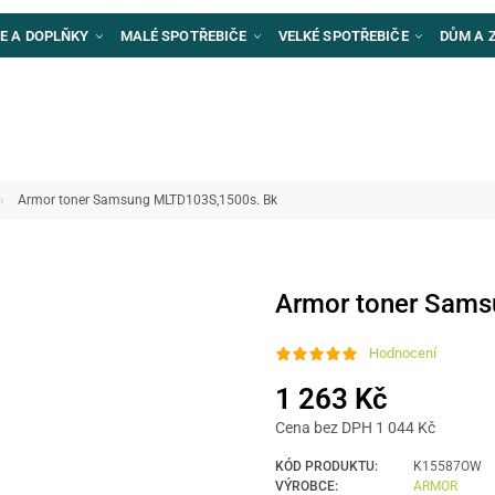
E A DOPLŇKY
MALÉ SPOTŘEBIČE
VELKÉ SPOTŘEBIČE
DŮM A 
Armor toner Samsung MLTD103S,1500s. Bk
Armor toner Sam
Hodnocení
1 263 Kč
Cena bez DPH 1 044 Kč
KÓD PRODUKTU:
K15587OW
VÝROBCE:
ARMOR