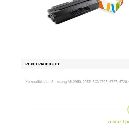
POPIS PRODUKTU
Kompatibilní se Samsung ML2950, 2955, SCX4705, 4727, 4728,
zobrazit p