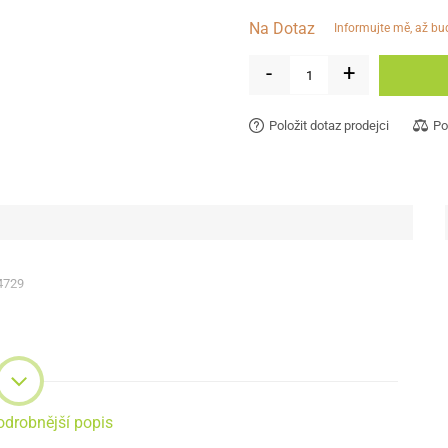
Na Dotaz
informujte mě, až b
-
+
Položit dotaz prodejci
Po
4729
odrobnější popis