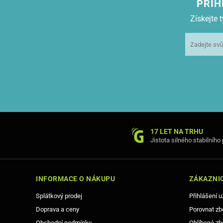
PŘIH
Získejte
17 LET NA TRHU
Jistota silného stabilního
INFORMACE O NÁKUPU
ZÁKAZNIC
Splátkový prodej
Přihlášení u
Doprava a ceny
Porovnat zb
Obchodní podmínky
Oblíbené zb