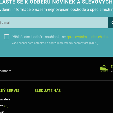
LASTE SE K ODBĚRU NOVINEK A SLEVOVÝCH
 týdenní informace o našem nejnovějším obchodě a speciálních 
Přihlášením k odběru souhlasíte se
zpracováním osobních dat
.
Vaše osobní data chráníme a dodržujeme zásady ochrany dat (GDPR)
E
 partnera
V
KÝ SERVIS
SLEDUJTE NÁS
živatele
oží
(
0
)
oží