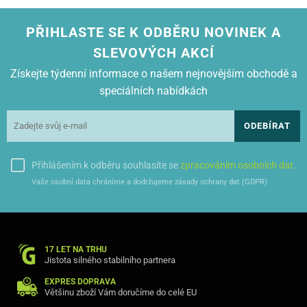
SAMSUNG SCX 3200
SAMSUNG SCX 3200 W
PŘIHLASTE SE K ODBĚRU NOVINEK A
SAMSUNG SCX 3205
SAMSUNG SCX 3205 W
SLEVOVÝCH AKCÍ
Získejte týdenní informace o našem nejnovějším obchodě a
speciálních nabídkách
ODEBÍRAT
Přihlášením k odběru souhlasíte se
zpracováním osobních dat
.
Vaše osobní data chráníme a dodržujeme zásady ochrany dat (GDPR)
17 LET NA TRHU
Jistota silného stabilního partnera
EXPRES DOPRAVA
Většinu zboží Vám doručíme do celé EU