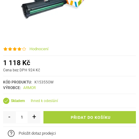
Hodnocení
1 118 Kč
Cena bez DPH 924 Kč
KÓD PRODUKTU:
K15355OW
VÝROBCE:
ARMOR
ihned k odeslání
Skladem
-
+
PŘIDAT DO KOŠÍKU
Položit dotaz prodejci