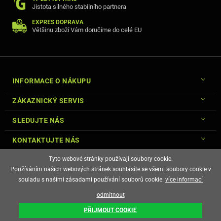
Jistota silného stabilního partnera
EXPRES DOPRAVA
Většinu zboží Vám doručíme do celé EU
INFORMACE O NÁKUPU
ZÁKAZNICKÝ SERVIS
SLEDUJTE NÁS
KONTAKTUJTE NÁS
Tyto webové stránky používají soubory cookie.
Používáním našich webových stránek souhlasíte se všemi soubory cookie v
souladu s našimi zásadami používání souborů cookie.
více informací
© Copyright Gsm-Market.cz All Rights Reserved
odmítnout
E-shop vytvořila
PŘIJMOUT COOKIE