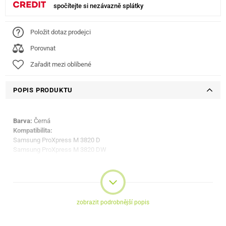
spočítejte si nezávazně splátky
Položit dotaz prodejci
Porovnat
Zařadit mezi oblíbené
POPIS PRODUKTU
Barva:
Černá
Kompatibilita:
Samsung ProXpress M 3820 D
Samsung ProXpress M 3820 DW
Samsung ProXpress M 3820 ND
Samsung ProXpress M 3870 FD
Samsung ProXpress M 3870 FW
Samsung ProXpress M 4020 D
Samsung ProXpress M 4020 ND
zobrazit podrobnější popis
Samsung ProXpress M 4020 NX
Samsung ProXpress M 4070 FR