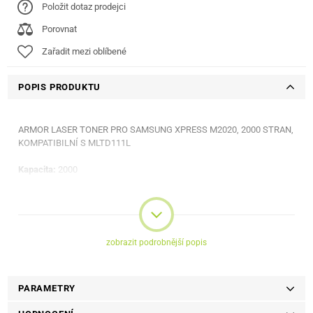
Položit dotaz prodejci
Porovnat
Zařadit mezi oblíbené
POPIS PRODUKTU
ARMOR LASER TONER PRO SAMSUNG XPRESS M2020, 2000 STRAN,
KOMPATIBILNÍ S MLTD111L
Kapacita:
2000
Zboží je kompatibilní s těmito výrobky:
Samsung Xpress M2020
Samsung Xpress M2020 W
zobrazit podrobnější popis
Samsung Xpress M2021
Samsung Xpress M2021 W
Samsung Xpress M2022
PARAMETRY
Samsung Xpress M2022 W
Samsung Xpress M2070