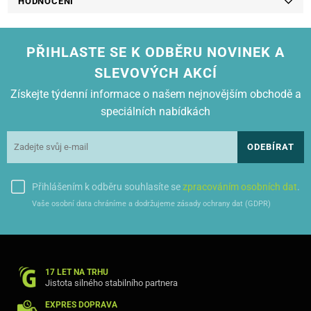
HODNOCENÍ
Samsung Xpress M2070 F
Samsung Xpress M2070 FW
Samsung Xpress M2070 W
Samsung Xpress M2071 FH
PŘIHLASTE SE K ODBĚRU NOVINEK A
Samsung Xpress M2071 FW
Samsung Xpress M2071 HW
SLEVOVÝCH AKCÍ
Samsung Xpress M2071 W
Získejte týdenní informace o našem nejnovějším obchodě a
speciálních nabídkách
ODEBÍRAT
Přihlášením k odběru souhlasíte se
zpracováním osobních dat
.
Vaše osobní data chráníme a dodržujeme zásady ochrany dat (GDPR)
17 LET NA TRHU
Jistota silného stabilního partnera
EXPRES DOPRAVA