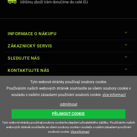
Většinu zboží Vám doručíme do celé EU
INFORMACE O NÁKUPU
ZÁKAZNICKÝ SERVIS
SLEDUJTE NÁS
KONTAKTUJTE NÁS
Tyto webové stránky používají soubory cookie.
Používáním našich webových stránek souhlasíte se všemi soubory cookie v
souladu s našimi zásadami používání souborů cookie.
více informací
© Copyright Gsm-Market.cz All Rights Reserved
odmítnout
E-shop vytvořila
PŘIJMOUT COOKIE
Tyto webové stránky používají soubory cookie ke zlepšení uživatelského zážitku. Používáním našich
webových stránek souhlasíte se všemi soubory cookie v souladu s našimi zásadami používání
souborů cookie.
Více informací