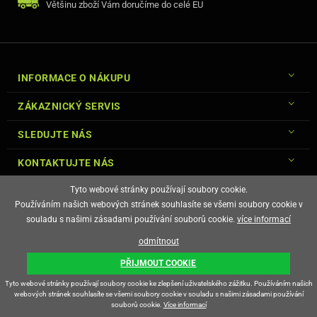
Většinu zboží Vám doručíme do celé EU
INFORMACE O NÁKUPU
ZÁKAZNICKÝ SERVIS
SLEDUJTE NÁS
KONTAKTUJTE NÁS
Tyto webové stránky používají soubory cookie.
Používáním našich webových stránek souhlasíte se všemi soubory cookie v
souladu s našimi zásadami používání souborů cookie.
více informací
© Copyright Gsm-Market.cz All Rights Reserved
odmítnout
E-shop vytvořila
PŘIJMOUT COOKIE
Tyto webové stránky používají soubory cookie ke zlepšení uživatelského zážitku. Používáním našich
webových stránek souhlasíte se všemi soubory cookie v souladu s našimi zásadami používání
souborů cookie.
Více informací