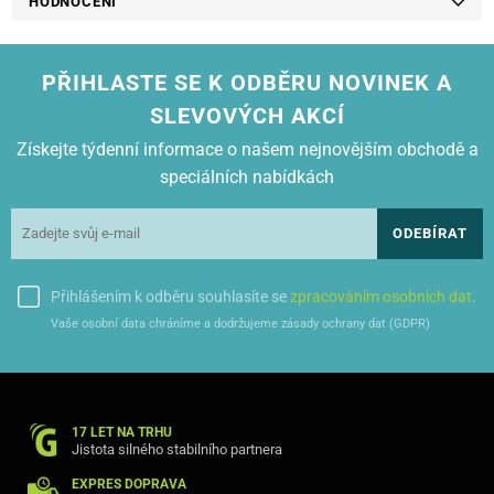
HODNOCENÍ
BROTHER MFC 9340 CDW
PŘIHLASTE SE K ODBĚRU NOVINEK A
SLEVOVÝCH AKCÍ
Získejte týdenní informace o našem nejnovějším obchodě a
speciálních nabídkách
ODEBÍRAT
Přihlášením k odběru souhlasíte se
zpracováním osobních dat
.
Vaše osobní data chráníme a dodržujeme zásady ochrany dat (GDPR)
17 LET NA TRHU
Jistota silného stabilního partnera
EXPRES DOPRAVA