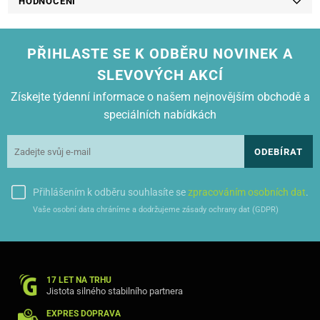
HODNOCENÍ
BROTHER-HL 2050
BROTHER-HL 2070 N
BROTHER-MFC 7220
BROTHER-MFC 7225 N
PŘIHLASTE SE K ODBĚRU NOVINEK A
BROTHER-MFC 7420
BROTHER-MFC 7820
SLEVOVÝCH AKCÍ
BROTHER-MFC 7820 N
Získejte týdenní informace o našem nejnovějším obchodě a
LENOVO-LJ 2000
LENOVO-LJ 2050 N
speciálních nabídkách
LENOVO-M 3020
LENOVO-M 3120
ODEBÍRAT
LENOVO-M 3220
LENOVO-M 7020
LENOVO-M 7030
Přihlášením k odběru souhlasíte se
zpracováním osobních dat
.
LENOVO-M 7120
LENOVO-M 7130
Vaše osobní data chráníme a dodržujeme zásady ochrany dat (GDPR)
17 LET NA TRHU
Jistota silného stabilního partnera
EXPRES DOPRAVA