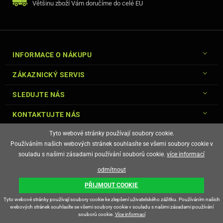
Většinu zboží Vám doručíme do celé EU
INFORMACE O NÁKUPU
ZÁKAZNICKÝ SERVIS
SLEDUJTE NÁS
KONTAKTUJTE NÁS
Tyto webové stránky používají soubory cookie.
Používáním našich webových stránek souhlasíte se všemi soubory cookie v
souladu s našimi zásadami používání souborů cookie.
více informací
© Copyright Gsm-Market.cz All Rights Reserved
odmítnout
E-shop vytvořila
PŘIJMOUT COOKIE
Tyto webové stránky používají soubory cookie ke zlepšení uživatelského zážitku. Používáním našich
webových stránek souhlasíte se všemi soubory cookie v souladu s našimi zásadami používání
souborů cookie.
Více informací