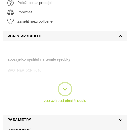
Položit dotaz prodejci
Porovnat
Zařadit mezi oblíbené
POPIS PRODUKTU
zboží je kompatibilní s těmito výrobky:
BROTHER-DCP 7010
BROTHER-DCP 7010 L
BROTHER-DCP 7020
BROTHER-DCP 7025
BROTHER-FAX 2820
BROTHER-FAX 2825
zobrazit podrobnější popis
BROTHER-FAX 2920
BROTHER-HL 2020
BROTHER-HL 2030
PARAMETRY
BROTHER-HL 2032
BROTHER-HL 2040