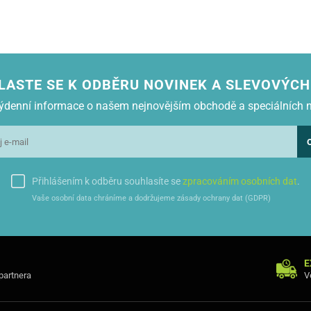
LASTE SE K ODBĚRU NOVINEK A SLEVOVÝCH
 týdenní informace o našem nejnovějším obchodě a speciálních 
Přihlášením k odběru souhlasíte se
zpracováním osobních dat
.
Vaše osobní data chráníme a dodržujeme zásady ochrany dat (GDPR)
E
 partnera
V