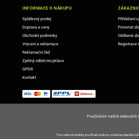
INFORMACE O NÁKUPU
ZÁKAZNIC
Splátkový prodej
Přihlášení u
Doprava a ceny
Porovnat zb
Obchodní podmínky
Oblíbené zb
Vrácení a reklamace
Registrace 
Reklamační řád
Zpětný odběr/recyklace
GPDR
Kontakt
Používáním našich webových st
© Copyright Gsm-Market.cz All Rights Reserved
Tyto webové stránky používají soubory cookie ke zlepšení u