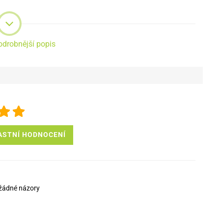
odrobnější popis
ASTNÍ HODNOCENÍ
žádné názory