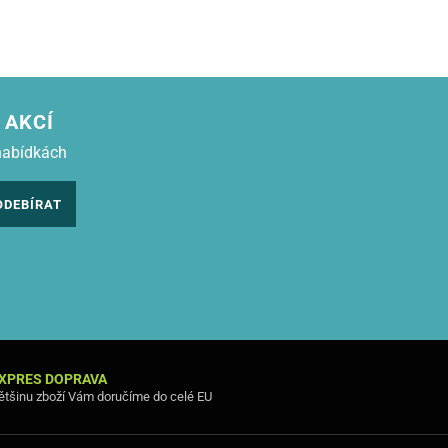
 AKCÍ
nabídkách
ODEBÍRAT
XPRES DOPRAVA
ětšinu zboží Vám doručíme do celé EU