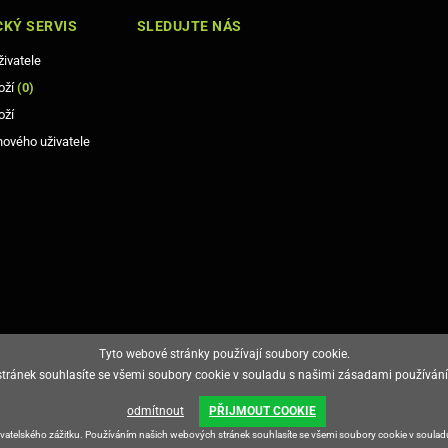
KÝ SERVIS
SLEDUJTE NÁS
živatele
oží
(
0
)
oží
nového uživatele
Tyto webové stránky používají soubory cookie.
ránek souhlasíte se všemi soubory cookie v souladu s našimi zásadami používání
odmítnout
PŘIJMOUT COOKIE
živatelského zážitku. Používáním našich webových stránek souhlasíte se všemi soubory cookie v soula