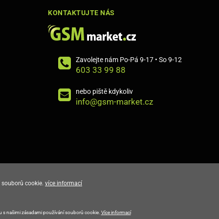
KONTAKTUJTE NÁS
Zavolejte nám Po-Pá 9-17 • So 9-12
603 33 99 88
nebo piště kdykoliv
info@gsm-market.cz
 souborů cookie.
více informací
E-shop vytvořila
du s našimi zásadami používání souborů cookie.
Více informací