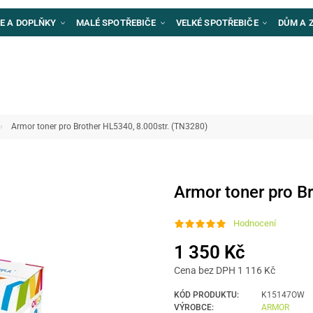
E A DOPLŇKY
MALÉ SPOTŘEBIČE
VELKÉ SPOTŘEBIČE
DŮM A 
Armor toner pro Brother HL5340, 8.000str. (TN3280)
Armor toner pro B
Hodnocení
1 350 Kč
Cena bez DPH 1 116 Kč
KÓD PRODUKTU:
K15147OW
VÝROBCE:
ARMOR