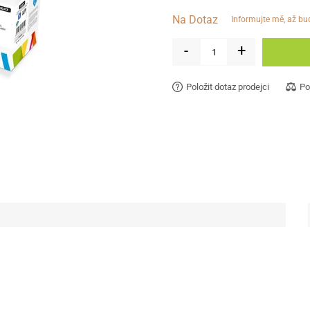
Na Dotaz
informujte mě, až b
-
+
Položit dotaz prodejci
Po