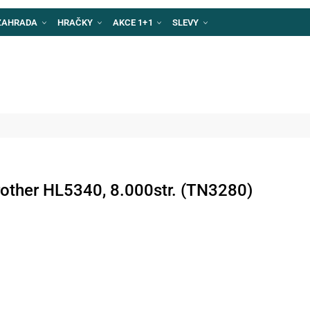
ZAHRADA
HRAČKY
AKCE 1+1
SLEVY
rother HL5340, 8.000str. (TN3280)