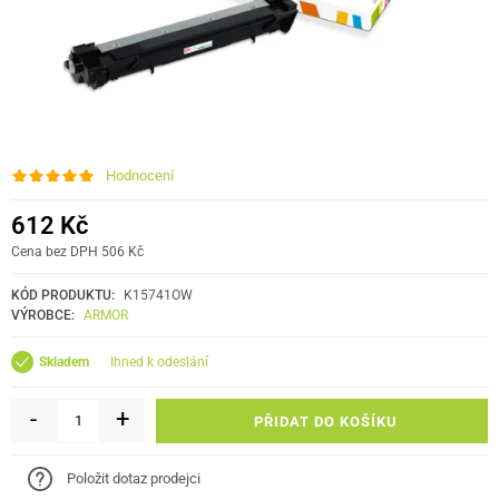
Hodnocení
612 Kč
Cena bez DPH 506 Kč
KÓD PRODUKTU:
K15741OW
VÝROBCE:
ARMOR
ihned k odeslání
Skladem
-
+
PŘIDAT DO KOŠÍKU
Položit dotaz prodejci