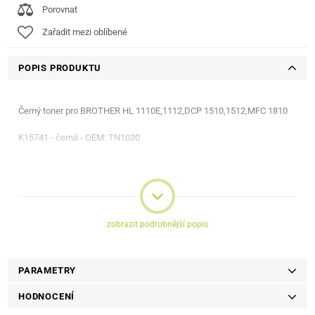
Porovnat
Zařadit mezi oblíbené
POPIS PRODUKTU
Černý toner pro BROTHER HL 1110E,1112,DCP 1510,1512,MFC 1810
K15741 - černá - OEM: TN1030
zobrazit podrobnější popis
PARAMETRY
HODNOCENÍ