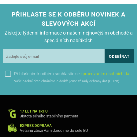
CANON-FAX L 350
CANON-FAX L 3500 IF
PŘIHLASTE SE K ODBĚRU NOVINEK A
CANON-FAX L 360
CANON-FAX L 4000
SLEVOVÝCH AKCÍ
CANON-FAX L 4500 IF
Získejte týdenní informace o našem nejnovějším obchodě a
CANON-FAX L 60
CANON-FAX L 90
speciálních nabídkách
CANON-FAX L 95
CANON-FAX L 95 IN
ODEBÍRAT
CANON-FAXPHONE L 75
CANON-FAXPHONE L 80
CANON-IMAGECLASS 1100
Přihlášením k odběru souhlasíte se
zpracováním osobních dat
.
CANON-LASER CLASS 1060 P
CANON-LASER CLASS 2050
Vaše osobní data chráníme a dodržujeme zásady ochrany dat (GDPR)
CANON-LASER CLASS 2050 P
CANON-LASER CLASS 2060
CANON-LASER CLASS 2060 P
CANON-LASER CLASS 4000
CANON-LASER CLASS 4500
17 LET NA TRHU
CANON-LASER CLASS 6000
Jistota silného stabilního partnera
CANON-MULTIPASS L 60
EXPRES DOPRAVA
CANON-MULTIPASS L 6000
Většinu zboží Vám doručíme do celé EU
CANON-MULTIPASS L 90