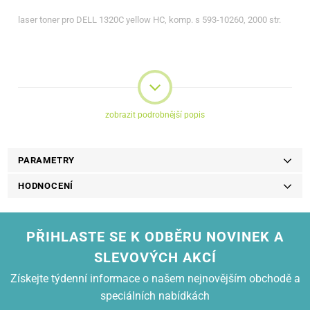
laser toner pro DELL 1320C yellow HC, komp. s 593-10260, 2000 str.
zobrazit podrobnější popis
PARAMETRY
HODNOCENÍ
PŘIHLASTE SE K ODBĚRU NOVINEK A
SLEVOVÝCH AKCÍ
Získejte týdenní informace o našem nejnovějším obchodě a
speciálních nabídkách