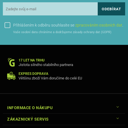
ODEBÍRAT
Přihlášením k odběru souhlasíte se
zpracováním osobních dat
.
Vaše osobní data chráníme a dodržujeme zásady ochrany dat (GDPR)
17 LET NA TRHU
Jistota silného stabilního partnera
EXPRES DOPRAVA
Většinu zboží Vám doručíme do celé EU
INFORMACE O NÁKUPU
ZÁKAZNICKÝ SERVIS