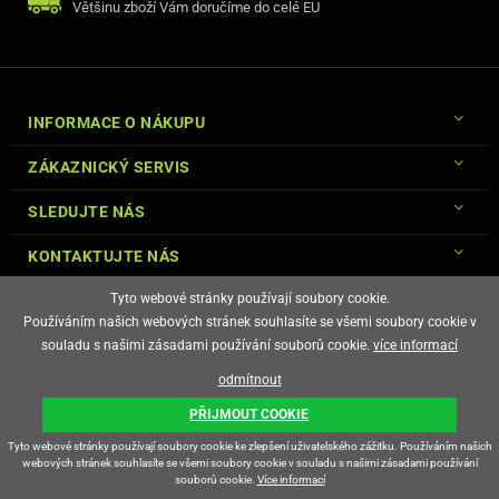
Většinu zboží Vám doručíme do celé EU
HP-COLOR LASERJET CP 2027 N
CANON LBP7200, MF8330, 8350
INFORMACE O NÁKUPU
ZÁKAZNICKÝ SERVIS
SLEDUJTE NÁS
KONTAKTUJTE NÁS
Tyto webové stránky používají soubory cookie.
Používáním našich webových stránek souhlasíte se všemi soubory cookie v
souladu s našimi zásadami používání souborů cookie.
více informací
© Copyright Gsm-Market.cz All Rights Reserved
odmítnout
E-shop vytvořila
PŘIJMOUT COOKIE
Tyto webové stránky používají soubory cookie ke zlepšení uživatelského zážitku. Používáním našich
webových stránek souhlasíte se všemi soubory cookie v souladu s našimi zásadami používání
souborů cookie.
Více informací