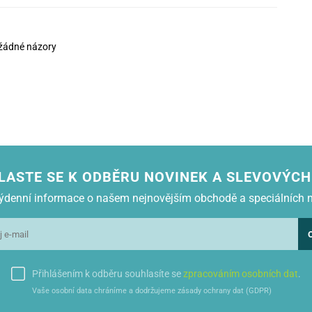
žádné názory
LASTE SE K ODBĚRU NOVINEK A SLEVOVÝCH
 týdenní informace o našem nejnovějším obchodě a speciálních 
Přihlášením k odběru souhlasíte se
zpracováním osobních dat
.
Vaše osobní data chráníme a dodržujeme zásady ochrany dat (GDPR)