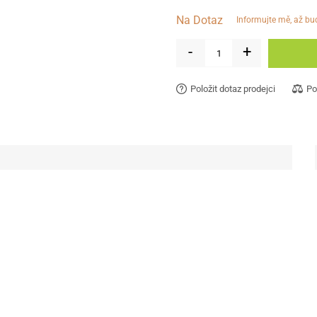
Na Dotaz
informujte mě, až b
-
+
Položit dotaz prodejci
Po