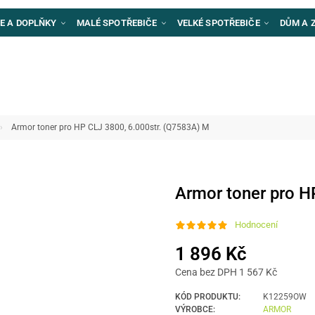
E A DOPLŇKY
MALÉ SPOTŘEBIČE
VELKÉ SPOTŘEBIČE
DŮM A 
Armor toner pro HP CLJ 3800, 6.000str. (Q7583A) M
Armor toner pro H
Hodnocení
1 896 Kč
Cena bez DPH 1 567 Kč
KÓD PRODUKTU:
K12259OW
VÝROBCE:
ARMOR