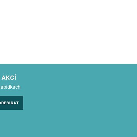
 AKCÍ
nabídkách
ODEBÍRAT