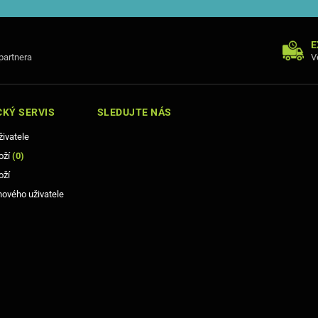
E
 partnera
V
KÝ SERVIS
SLEDUJTE NÁS
živatele
oží
(
0
)
oží
nového uživatele