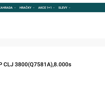
ZAHRADA
HRAČKY
AKCE 1+1
SLEVY
HP CLJ 3800(Q7581A),8.000s