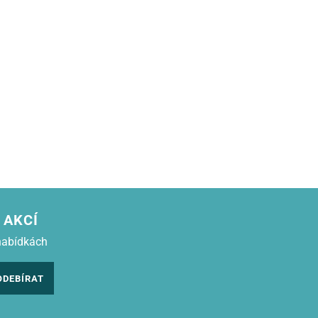
 AKCÍ
nabídkách
ODEBÍRAT