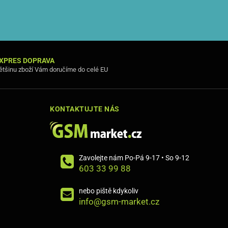
XPRES DOPRAVA
ětšinu zboží Vám doručíme do celé EU
KONTAKTUJTE NÁS
Zavolejte nám Po-Pá 9-17 • So 9-12
603 33 99 88
nebo piště kdykoliv
info@gsm-market.cz