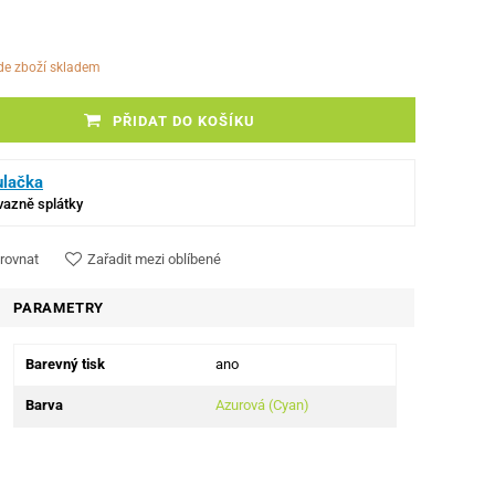
ude zboží skladem
PŘIDAT DO KOŠÍKU
ulačka
ávazně splátky
rovnat
Zařadit mezi oblíbené
PARAMETRY
Barevný tisk
ano
Barva
Azurová (Cyan)