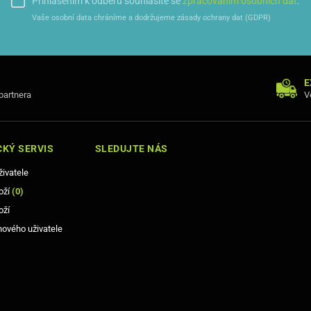
Přihlášením k odběru souhlasíte se
zpracováním osobních dat
.
Vaše osobní data chráníme a dodržujeme zásady ochrany dat (GDPR)
E
 partnera
V
KÝ SERVIS
SLEDUJTE NÁS
živatele
oží
(
0
)
oží
nového uživatele