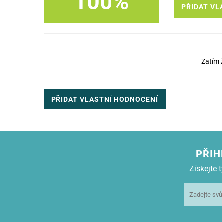
100%
PŘIDAT VL
Zatím 
PŘIDAT VLASTNÍ HODNOCENÍ
PŘIH
Získejte