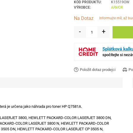
KÓD PRODUKTU:
K15519OW
VÝROBCE:
ARMOR
Na Dotaz
informujte mě, až b
-
+
Splátková kalk
spočítejte si nez
Položit dotaz prodejci
Po
 která je určena jako náhrada pro toner HP Q7581A.
OR LASERJET 3800, HEWLETT PACKARD-COLOR LASERJET 3800 DN,
ACKARD-COLOR LASERJET 3800 N, HEWLETT PACKARD-COLOR
 3505 DN, HEWLETT PACKARD-COLOR LASERJET CP 3505 N,