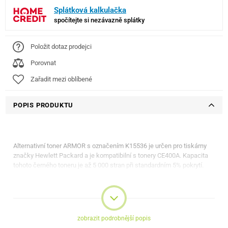
Splátková kalkulačka
spočítejte si nezávazně splátky
Položit dotaz prodejci
Porovnat
Zařadit mezi oblíbené
POPIS PRODUKTU
Alternativní toner ARMOR s označením K15536 je určen pro tiskárny
značky Hewlett Packard a je kompatibilní s tonery CE400A. Kapacita
tohoto černého toneru je až 5 000 stran při standardním 5% pokrytí.
Alternativní toner je kompatibilní s následujícími tiskárnami:
HP LaserJet Enterprise 500 M551
zobrazit podrobnější popis
HP LaserJet Enterprise 500 M551dn/n/xh