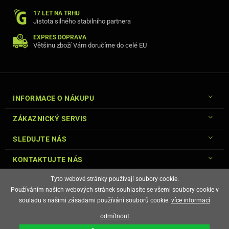
17 LET NA TRHU
Jistota silného stabilního partnera
EXPRES DOPRAVA
Většinu zboží Vám doručíme do celé EU
INFORMACE O NÁKUPU
ZÁKAZNICKÝ SERVIS
SLEDUJTE NÁS
KONTAKTUJTE NÁS
Tyto webové stránky používají soubory cookie.
Používáním našich webových stránek souhlasíte se všemi soubory cookie v
souladu s našimi zásadami používání souborů cookie.
více informací
© Copyright Gsm-Market.cz All Rights Reserved
odmítnout
E-shop vytvořila