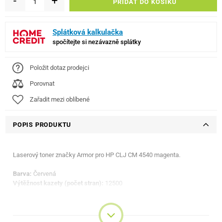
-
+
PŘIDAT DO KOŠÍKU
Splátková kalkulačka
spočítejte si nezávazně splátky
Položit dotaz prodejci
Porovnat
Zařadit mezi oblíbené
POPIS PRODUKTU
Laserový toner značky Armor pro HP CLJ CM 4540 magenta.
Barva:
Červená
Výtěžnost kazety (počet stran):
12500
Kompatibilní zařízení:
HP Color LaserJet Enterprise CM 4500 Series