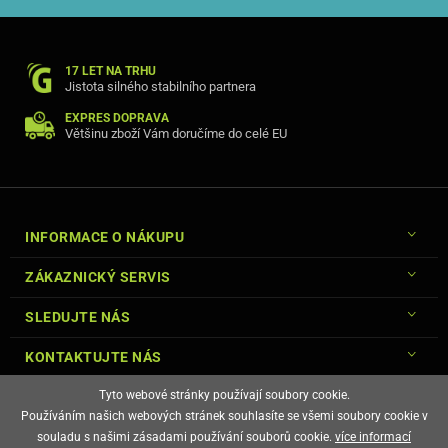
17 LET NA TRHU
Jistota silného stabilního partnera
EXPRES DOPRAVA
Většinu zboží Vám doručíme do celé EU
INFORMACE O NÁKUPU
ZÁKAZNICKÝ SERVIS
SLEDUJTE NÁS
KONTAKTUJTE NÁS
Tyto webové stránky používají soubory cookie.
Používáním našich webových stránek souhlasíte se všemi soubory cookie v
souladu s našimi zásadami používání souborů cookie.
více informací