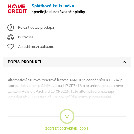
Splátková kalkulačka
spočítejte si nezávazně splátky
Položit dotaz prodejci
Porovnat
Zařadit mezi oblíbené
POPIS PRODUKTU
Alternativní azurová tonerová kazeta ARMOR s označením K15584 je
kompatibilní s originální kazetou HP CE741A a je určena pro laserové
zařízení Hewlett Packard LJ CP5225. Tato alternativa umožňuje
vytištění až 7 300 stran při 5% pokrytí (dle normy pro testování
výtěžnosti ISO/IEC 19752).
Typ spotřebního materiálu: Toner
Pokrytí (%) / Počet stran: 5/7300
Barva toneru (náplně): Modrá
zobrazit podrobnější popis
Originální příslušenství: Ne