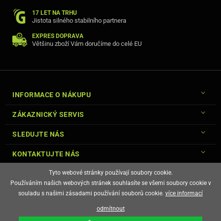
17 LET NA TRHU
Jistota silného stabilního partnera
EXPRES DOPRAVA
Většinu zboží Vám doručíme do celé EU
INFORMACE O NÁKUPU
ZÁKAZNICKÝ SERVIS
SLEDUJTE NÁS
KONTAKTUJTE NÁS
Tyto webové stránky používají soubory cookie.
Používáním našich webových stránek souhlasíte se všemi soubory cookie v
souladu s našimi zásadami používání souborů cookie.
více informací
© Copyright Gsm-Market.cz All Rights Reserved
odmítnout
E-shop vytvořila