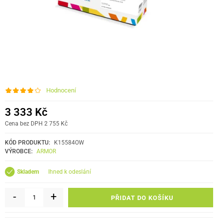
Hodnocení
3 333 Kč
Cena bez DPH 2 755 Kč
KÓD PRODUKTU:
K15584OW
VÝROBCE:
ARMOR
ihned k odeslání
Skladem
-
+
PŘIDAT DO KOŠÍKU