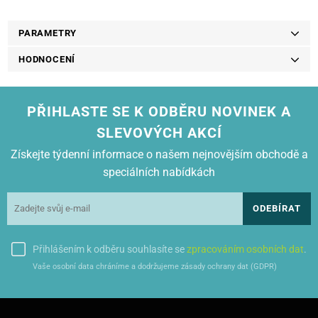
Pro tiskárny výrobce: HP
PARAMETRY
HODNOCENÍ
PŘIHLASTE SE K ODBĚRU NOVINEK A
SLEVOVÝCH AKCÍ
Získejte týdenní informace o našem nejnovějším obchodě a
speciálních nabídkách
ODEBÍRAT
Přihlášením k odběru souhlasíte se
zpracováním osobních dat
.
Vaše osobní data chráníme a dodržujeme zásady ochrany dat (GDPR)