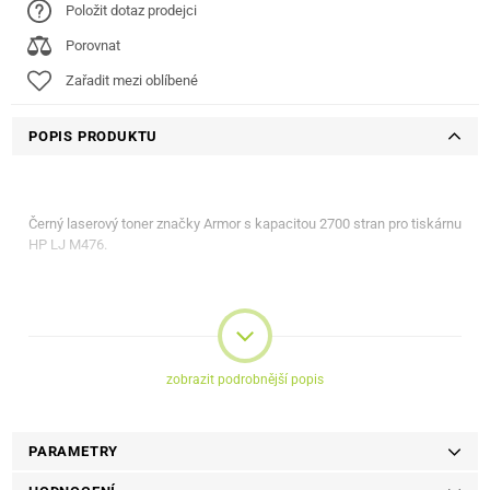
Položit dotaz prodejci
Porovnat
Zařadit mezi oblíbené
POPIS PRODUKTU
Černý laserový toner značky Armor s kapacitou 2700 stran pro tiskárnu
HP LJ M476.
zobrazit podrobnější popis
PARAMETRY