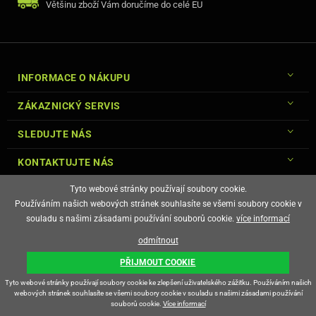
Většinu zboží Vám doručíme do celé EU
INFORMACE O NÁKUPU
ZÁKAZNICKÝ SERVIS
SLEDUJTE NÁS
KONTAKTUJTE NÁS
Tyto webové stránky používají soubory cookie.
Používáním našich webových stránek souhlasíte se všemi soubory cookie v
souladu s našimi zásadami používání souborů cookie.
více informací
© Copyright Gsm-Market.cz All Rights Reserved
odmítnout
E-shop vytvořila
PŘIJMOUT COOKIE
Tyto webové stránky používají soubory cookie ke zlepšení uživatelského zážitku. Používáním našich
webových stránek souhlasíte se všemi soubory cookie v souladu s našimi zásadami používání
souborů cookie.
Více informací