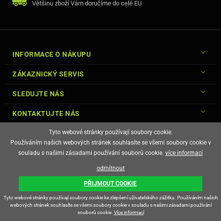
Většinu zboží Vám doručíme do celé EU
INFORMACE O NÁKUPU
ZÁKAZNICKÝ SERVIS
SLEDUJTE NÁS
KONTAKTUJTE NÁS
Tyto webové stránky používají soubory cookie.
Používáním našich webových stránek souhlasíte se všemi soubory cookie v
souladu s našimi zásadami používání souborů cookie.
více informací
© Copyright Gsm-Market.cz All Rights Reserved
odmítnout
E-shop vytvořila
PŘIJMOUT COOKIE
Tyto webové stránky používají soubory cookie ke zlepšení uživatelského zážitku. Používáním našich
webových stránek souhlasíte se všemi soubory cookie v souladu s našimi zásadami používání
souborů cookie.
Více informací