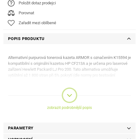
Položit dotaz prodejci
Porovnat
Zařadit mezi oblíbené
POPIS PRODUKTU
Alternativní purpurová tonerová kazeta ARMOR s označením K15594 je
kompatibilní s originální kazetou HP CF213A a je určena pro laserové
zařízení Hewlett Packard LJ Pro 200. Tato alternativa umožňuje
vytištění až 1 800 stran při 5% pokrytí (dle normy pro testování
výtěžnosti ISO/IEC 19752).
Pokrytí (%) / Počet stran: 5/1800
Barva toneru (náplně): Červená
Originální příslušenství: Ne
zobrazit podrobnější popis
Pro tiskárny výrobce: HP
PARAMETRY