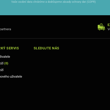
Vaše osobní data chráníme a dodržujeme zásady ochrany dat (GDPR)
E
 partnera
V
KÝ SERVIS
SLEDUJTE NÁS
živatele
oží
(
0
)
oží
nového uživatele