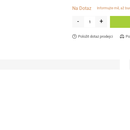
Na Dotaz
informujte mě, až b
-
+
Položit dotaz prodejci
Po