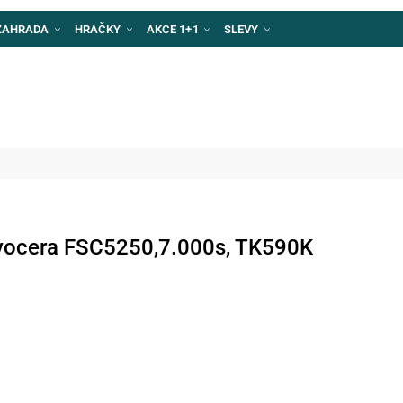
ZAHRADA
HRAČKY
AKCE 1+1
SLEVY
Kyocera FSC5250,7.000s, TK590K