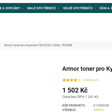
E A DOPLŇKY
MALÉ SPOTŘEBIČE
VELKÉ SPOTŘEBIČE
DŮM A 
Armor toner pro Kyocera FSC5250,7.000s, TK590K
Armor toner pro 
Hodnocení
1 502 Kč
Cena bez DPH 1 241 Kč
KÓD PRODUKTU:
K15485OW
VÝROBCE:
ARMOR