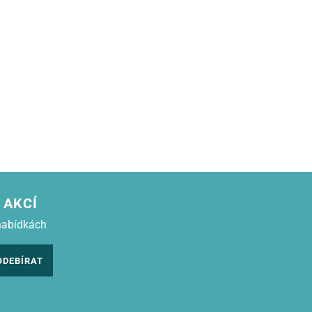
 AKCÍ
nabídkách
ODEBÍRAT