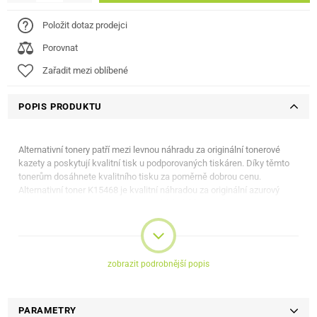
Položit dotaz prodejci
Porovnat
Zařadit mezi oblíbené
POPIS PRODUKTU
Alternativní tonery patří mezi levnou náhradu za originální tonerové
kazety a poskytují kvalitní tisk u podporovaných tiskáren. Díky těmto
tonerům dosáhnete kvalitního tisku za poměrně dobrou cenu.
Alternativní toner K15468 je kvalitní náhradou za originální azurový
toner Lexmark C540H1CG. Toner nabízí výtěžnost až 2 000 stran.
Tento alternativní toner je kompatibilní s tiskárnami Lexmark C 540 N,
543 DN, 544, 546 DTN; Lexmark OPTRA C 540 N, 543 DN, 544, 546
DTN; Lexmark X 543 DN, 544, 546 DTN, 548.
zobrazit podrobnější popis
PARAMETRY