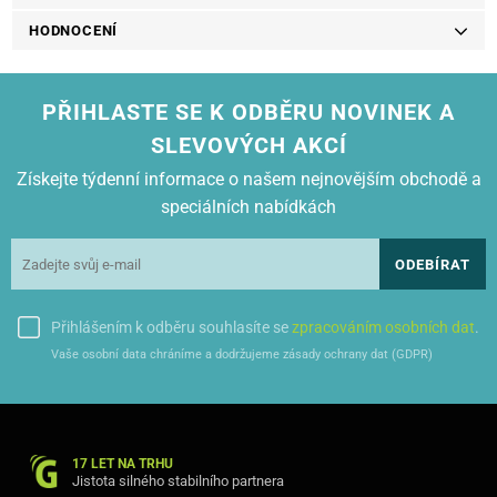
HODNOCENÍ
PŘIHLASTE SE K ODBĚRU NOVINEK A
SLEVOVÝCH AKCÍ
Získejte týdenní informace o našem nejnovějším obchodě a
speciálních nabídkách
ODEBÍRAT
Přihlášením k odběru souhlasíte se
zpracováním osobních dat
.
Vaše osobní data chráníme a dodržujeme zásady ochrany dat (GDPR)
17 LET NA TRHU
Jistota silného stabilního partnera