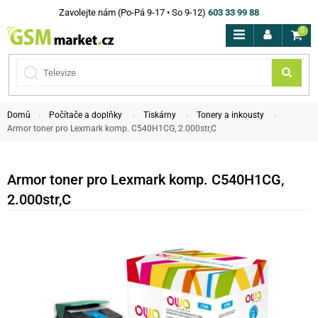
Zavolejte nám (Po-Pá 9-17 • So 9-12)
603 33 99 88
0
Domů
Počítače a doplňky
Tiskárny
Tonery a inkousty
Armor toner pro Lexmark komp. C540H1CG, 2.000str,C
Armor toner pro Lexmark komp. C540H1CG,
2.000str,C