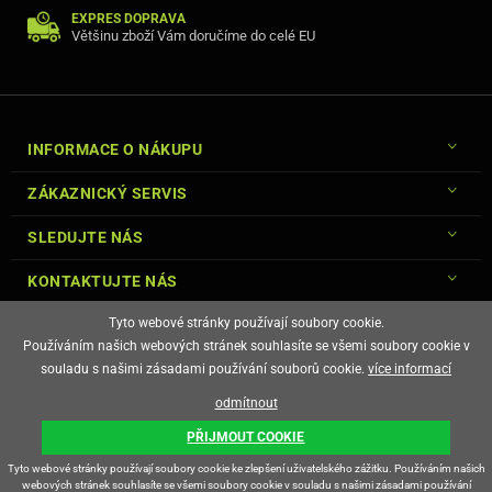
EXPRES DOPRAVA
Většinu zboží Vám doručíme do celé EU
INFORMACE O NÁKUPU
ZÁKAZNICKÝ SERVIS
SLEDUJTE NÁS
KONTAKTUJTE NÁS
Tyto webové stránky používají soubory cookie.
Používáním našich webových stránek souhlasíte se všemi soubory cookie v
souladu s našimi zásadami používání souborů cookie.
více informací
© Copyright Gsm-Market.cz All Rights Reserved
odmítnout
E-shop vytvořila
PŘIJMOUT COOKIE
Tyto webové stránky používají soubory cookie ke zlepšení uživatelského zážitku. Používáním našich
webových stránek souhlasíte se všemi soubory cookie v souladu s našimi zásadami používání