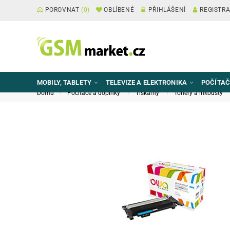
POROVNAT
(
0
)
OBLÍBENÉ
PŘIHLÁŠENÍ
REGISTR
MOBILY, TABLETY
TELEVIZE A ELEKTRONIKA
POČÍTAČ
Domů
Počítače a doplňky
Tiskárny
Tonery a inkousty