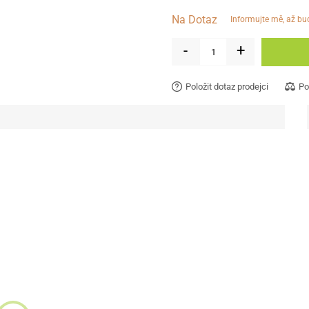
Na Dotaz
informujte mě, až b
-
+
Položit dotaz prodejci
Po