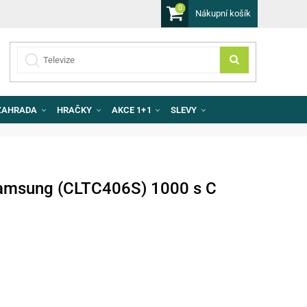
0
Nákupní košík
ZAHRADA
HRAČKY
AKCE 1+1
SLEVY
Samsung (CLTC406S) 1000 s C