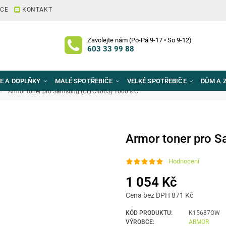
ACE
KONTAKT
Zavolejte nám (Po-Pá 9-17 • So 9-12)
603 33 99 88
E A DOPLŇKY
MALÉ SPOTŘEBIČE
VELKÉ SPOTŘEBIČE
DŮM A 
Armor toner pro Samsung (CLTC406S) 1000 s C
Armor toner pro 
Hodnocení
1 054 Kč
Cena bez DPH 871 Kč
KÓD PRODUKTU:
K15687OW
VÝROBCE:
ARMOR