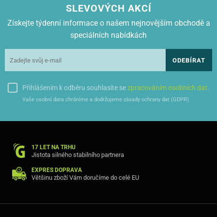
SLEVOVÝCH AKCÍ
Získejte týdenní informace o našem nejnovějším obchodě a
speciálních nabídkách
ODEBÍRAT
Přihlášením k odběru souhlasíte se
zpracováním osobních dat
.
Vaše osobní data chráníme a dodržujeme zásady ochrany dat (GDPR)
17 LET NA TRHU
Jistota silného stabilního partnera
EXPRES DOPRAVA
Většinu zboží Vám doručíme do celé EU