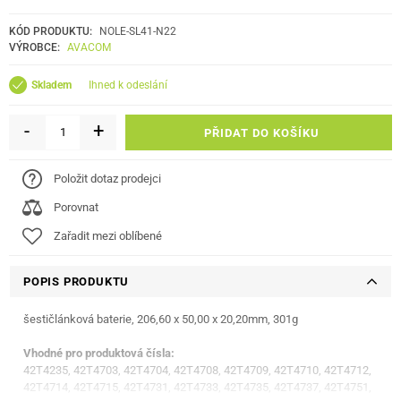
KÓD PRODUKTU:
NOLE-SL41-N22
VÝROBCE:
AVACOM
ihned k odeslání
Skladem
-
+
PŘIDAT DO KOŠÍKU
Položit dotaz prodejci
Porovnat
Zařadit mezi oblíbené
POPIS PRODUKTU
šestičlánková baterie, 206,60 x 50,00 x 20,20mm, 301g
Vhodné pro produktová čísla:
42T4235, 42T4703, 42T4704, 42T4708, 42T4709, 42T4710, 42T4712,
42T4714, 42T4715, 42T4731, 42T4733, 42T4735, 42T4737, 42T4751,