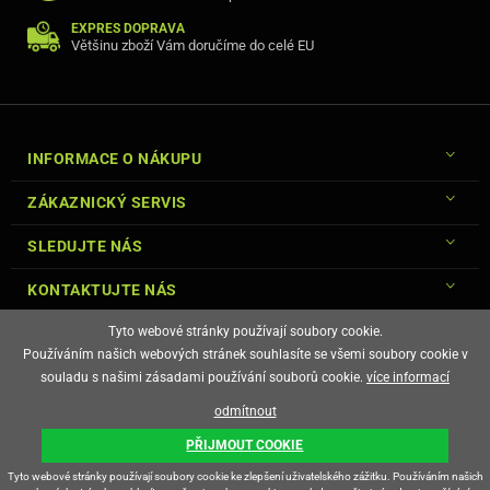
EXPRES DOPRAVA
Většinu zboží Vám doručíme do celé EU
INFORMACE O NÁKUPU
ZÁKAZNICKÝ SERVIS
SLEDUJTE NÁS
KONTAKTUJTE NÁS
Tyto webové stránky používají soubory cookie.
Používáním našich webových stránek souhlasíte se všemi soubory cookie v
souladu s našimi zásadami používání souborů cookie.
více informací
© Copyright Gsm-Market.cz All Rights Reserved
odmítnout
E-shop vytvořila
PŘIJMOUT COOKIE
Tyto webové stránky používají soubory cookie ke zlepšení uživatelského zážitku. Používáním našich