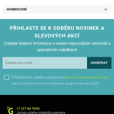
HODNOCENÍ
PŘIHLASTE SE K ODBĚRU NOVINEK A
SLEVOVÝCH AKCÍ
Získejte týdenní informace o našem nejnovějším obchodě a
speciálních nabídkách
ODEBÍRAT
Přihlášením k odběru souhlasíte se
zpracováním osobních dat
.
Vaše osobní data chráníme a dodržujeme zásady ochrany dat (GDPR)
17 LET NA TRHU
Jistota silného stabilního partnera