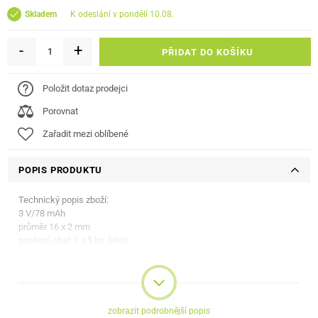
k odeslání v pondělí 10.08.
Skladem
-
+
PŘIDAT DO KOŠÍKU
Položit dotaz prodejci
Porovnat
Zařadit mezi oblíbené
POPIS PRODUKTU
Technický popis zboží:
3 V/78 mAh
průměr 16 x 2 mm
prodejní obal: 1 x 5 ks, blistr
zobrazit podrobnější popis