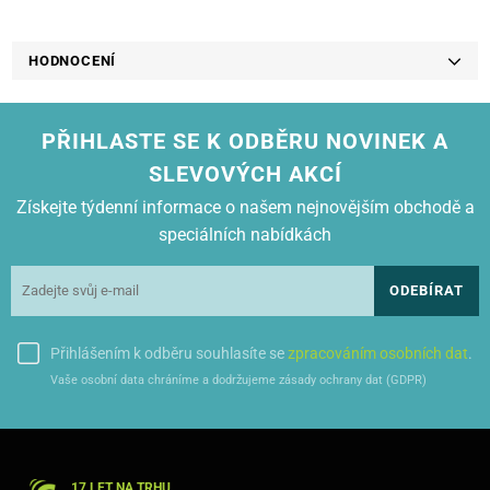
HODNOCENÍ
PŘIHLASTE SE K ODBĚRU NOVINEK A
SLEVOVÝCH AKCÍ
Získejte týdenní informace o našem nejnovějším obchodě a
speciálních nabídkách
ODEBÍRAT
Přihlášením k odběru souhlasíte se
zpracováním osobních dat
.
Vaše osobní data chráníme a dodržujeme zásady ochrany dat (GDPR)
17 LET NA TRHU