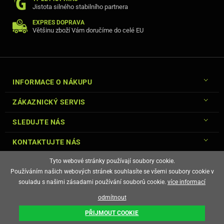
Jistota silného stabilního partnera
EXPRES DOPRAVA
Většinu zboží Vám doručíme do celé EU
INFORMACE O NÁKUPU
ZÁKAZNICKÝ SERVIS
SLEDUJTE NÁS
KONTAKTUJTE NÁS
Tyto webové stránky používají soubory cookie.
Používáním našich webových stránek souhlasíte se všemi soubory cookie v
souladu s našimi zásadami používání souborů cookie.
více informací
© Copyright Gsm-Market.cz All Rights Reserved
odmítnout
E-shop vytvořila
PŘIJMOUT COOKIE