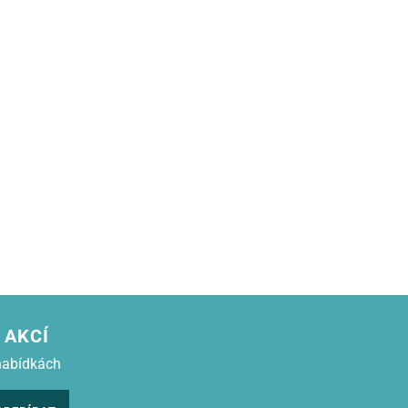
 AKCÍ
nabídkách