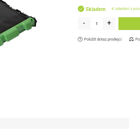
Skladem
k odeslání v pon
-
+
Položit dotaz prodejci
Po