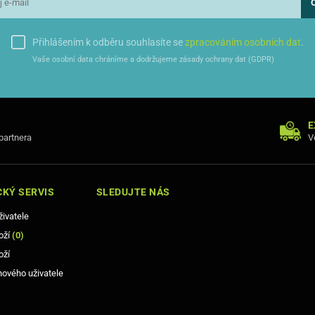
Přihlášením k odběru souhlasíte se
zpracováním osobních dat
.
Vaše osobní data chráníme a dodržujeme zásady ochrany dat (GDPR)
E
 partnera
V
KÝ SERVIS
SLEDUJTE NÁS
živatele
oží
(
0
)
oží
nového uživatele