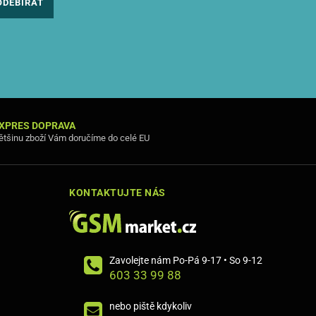
ODEBÍRAT
XPRES DOPRAVA
ětšinu zboží Vám doručíme do celé EU
KONTAKTUJTE NÁS
Zavolejte nám Po-Pá 9-17 • So 9-12
603 33 99 88
nebo piště kdykoliv