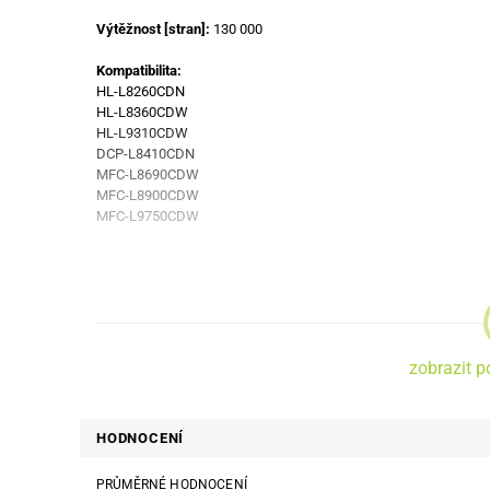
Výtěžnost [stran]:
130 000
Kompatibilita:
HL-L8260CDN
HL-L8360CDW
HL-L9310CDW
DCP-L8410CDN
MFC-L8690CDW
MFC-L8900CDW
MFC-L9750CDW
zobrazit p
HODNOCENÍ
PRŮMĚRNÉ HODNOCENÍ