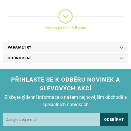
Tato vysoce výkonná kazeta přináší až 6 500 stran.
Kompatibilita:
HL-L8360CDW, MFC-L8900CDW
zobrazit podrobnější popis
PARAMETRY
HODNOCENÍ
PŘIHLASTE SE K ODBĚRU NOVINEK A
SLEVOVÝCH AKCÍ
Získejte týdenní informace o našem nejnovějším obchodě a
speciálních nabídkách
ODEBÍRAT