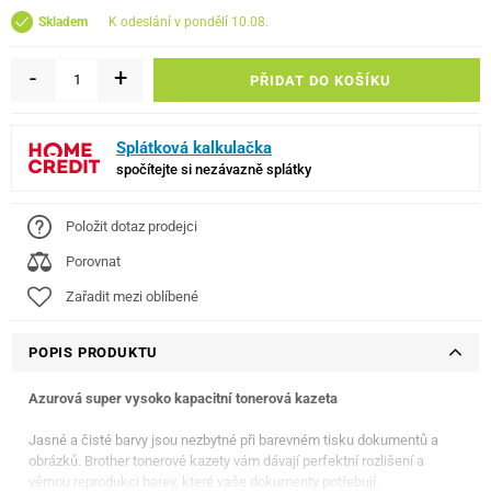
k odeslání v pondělí 10.08.
Skladem
-
+
PŘIDAT DO KOŠÍKU
Splátková kalkulačka
spočítejte si nezávazně splátky
Položit dotaz prodejci
Porovnat
Zařadit mezi oblíbené
POPIS PRODUKTU
Azurová super vysoko kapacitní tonerová kazeta
Jasné a čisté barvy jsou nezbytné při barevném tisku dokumentů a
obrázků. Brother tonerové kazety vám dávají perfektní rozlišení a
věrnou reprodukci barev, které vaše dokumenty potřebují.