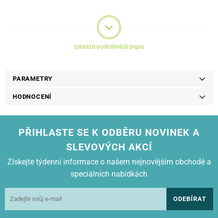
Kompatibilita:
* HL-L9310CDW
* MFC-L9570CDW
zobrazit podrobnější popis
PARAMETRY
HODNOCENÍ
PŘIHLASTE SE K ODBĚRU NOVINEK A
SLEVOVÝCH AKCÍ
Získejte týdenní informace o našem nejnovějším obchodě a
speciálních nabídkách
ODEBÍRAT