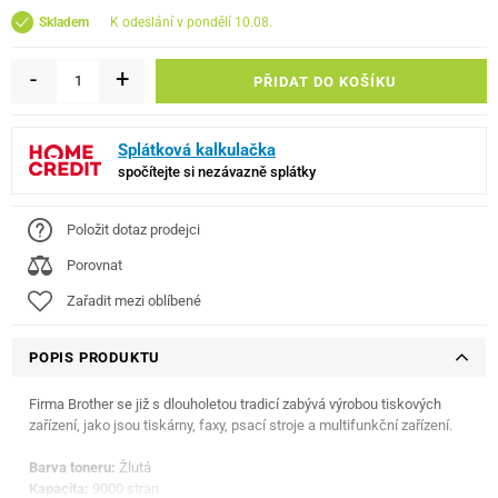
k odeslání v pondělí 10.08.
Skladem
-
+
PŘIDAT DO KOŠÍKU
Splátková kalkulačka
spočítejte si nezávazně splátky
Položit dotaz prodejci
Porovnat
Zařadit mezi oblíbené
POPIS PRODUKTU
Firma Brother se již s dlouholetou tradicí zabývá výrobou tiskových
zařízení, jako jsou tiskárny, faxy, psací stroje a multifunkční zařízení.
Barva toneru:
Žlutá
Kapacita:
9000 stran