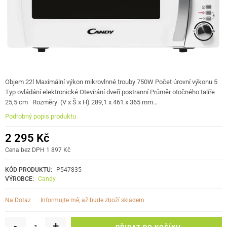
Objem 22l Maximální výkon mikrovlnné trouby 750W Počet úrovní výkonu 5
Typ ovládání elektronické Otevírání dveří postranní Průměr otočného talíře
25,5 cm Rozměry: (V x Š x H) 289,1 x 461 x 365 mm…
Podrobný popis produktu
2 295 Kč
Cena bez DPH 1 897 Kč
KÓD PRODUKTU:
P547835
VÝROBCE:
Candy
informujte mě, až bude zboží skladem
Na Dotaz
-
+