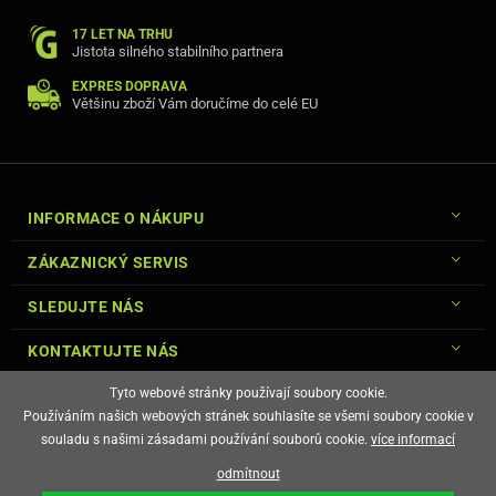
17 LET NA TRHU
Jistota silného stabilního partnera
EXPRES DOPRAVA
Většinu zboží Vám doručíme do celé EU
INFORMACE O NÁKUPU
ZÁKAZNICKÝ SERVIS
SLEDUJTE NÁS
KONTAKTUJTE NÁS
Tyto webové stránky používají soubory cookie.
Používáním našich webových stránek souhlasíte se všemi soubory cookie v
souladu s našimi zásadami používání souborů cookie.
více informací
© Copyright Gsm-Market.cz All Rights Reserved
odmítnout