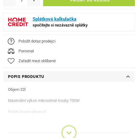
PŘIDAT DO KOŠÍKU
Splátková kalkulačka
spočítejte si nezávazně splátky
Položit dotaz prodejci
Porovnat
Zařadit mezi oblíbené
POPIS PRODUKTU
Objem 22l
Maximální výkon mikrovlnné trouby 750W
Počet úrovní výkonu 5
Typ ovládání elektronické
Otevírání dveří postranní