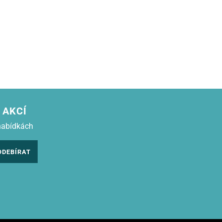
 AKCÍ
nabídkách
ODEBÍRAT