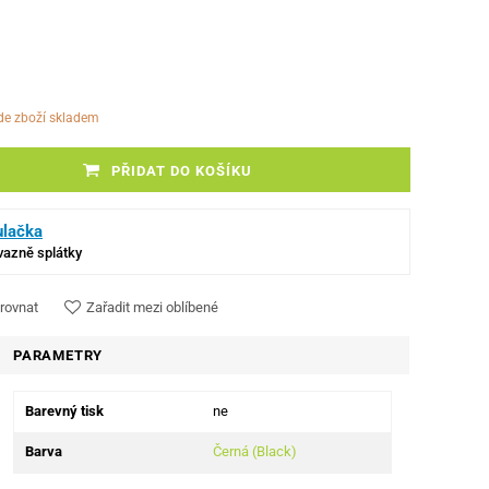
ude zboží skladem
PŘIDAT DO KOŠÍKU
ulačka
ávazně splátky
rovnat
Zařadit mezi oblíbené
PARAMETRY
Barevný tisk
ne
Barva
Černá (Black)