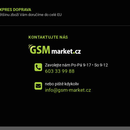
XPRES DOPRAVA
ětšinu zboží Vám doručíme do celé EU
KONTAKTUJTE NÁS
Zavolejte nám Po-Pá 9-17 • So 9-12
603 33 99 88
nebo piště kdykoliv
info@gsm-market.cz