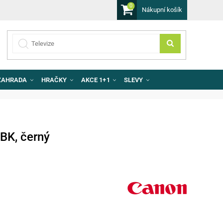
0
Nákupní košík
ZAHRADA
HRAČKY
AKCE 1+1
SLEVY
BK, černý