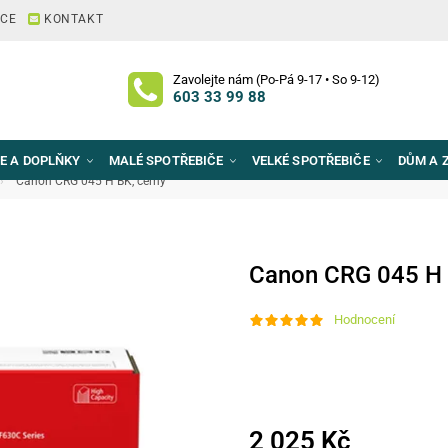
ACE
KONTAKT
Zavolejte nám (Po-Pá 9-17 • So 9-12)
603 33 99 88
E A DOPLŇKY
MALÉ SPOTŘEBIČE
VELKÉ SPOTŘEBIČE
DŮM A 
Canon CRG 045 H BK, černý
Canon CRG 045 H 
Hodnocení
2 025 Kč