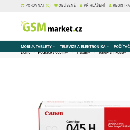
POROVNAT
(
0
)
OBLÍBENÉ
PŘIHLÁŠENÍ
REGISTR
MOBILY, TABLETY
TELEVIZE A ELEKTRONIKA
POČÍTAČ
Domů
Počítače a doplňky
Tiskárny
Tonery a inkousty