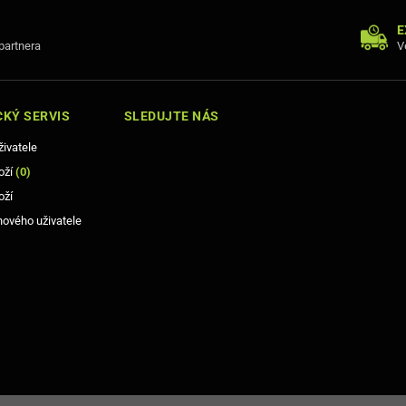
E
 partnera
V
KÝ SERVIS
SLEDUJTE NÁS
živatele
oží
(
0
)
oží
nového uživatele