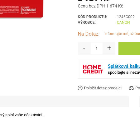
Cena bez DPH 1 674 Kč
KÓD PRODUKTU:
1246C002
VÝROBCE:
CANON
Na Dotaz
informujte mě, až b
-
+
Splátková kalk
spočítejte si nez
Položit dotaz prodejci
Po
erý splní vaše očekávání.