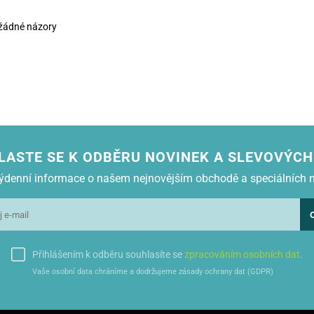
žádné názory
LASTE SE K ODBĚRU NOVINEK A SLEVOVÝCH
 týdenní informace o našem nejnovějším obchodě a speciálních 
Přihlášením k odběru souhlasíte se
zpracováním osobních dat
.
Vaše osobní data chráníme a dodržujeme zásady ochrany dat (GDPR)