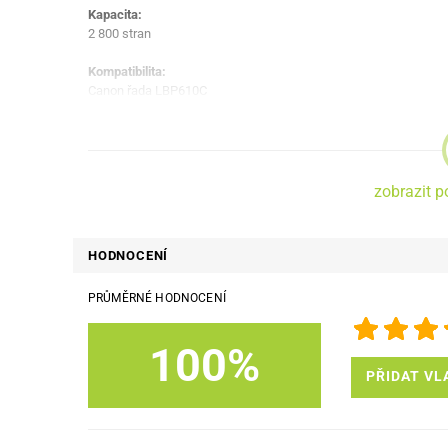
Kapacita:
2 800 stran
Kompatibilita:
Canon řada LBP610C
zobrazit p
HODNOCENÍ
PRŮMĚRNÉ HODNOCENÍ
100%
PŘIDAT VL