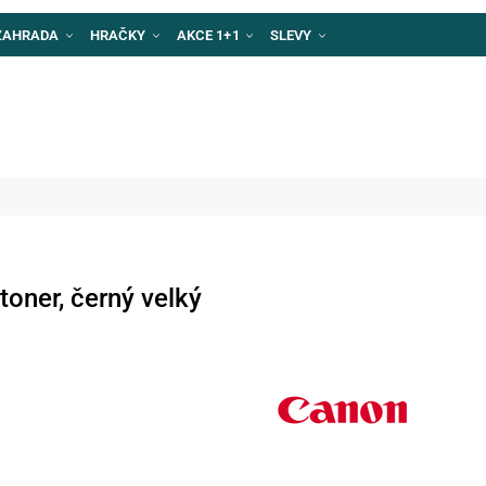
ZAHRADA
HRAČKY
AKCE 1+1
SLEVY
oner, černý velký