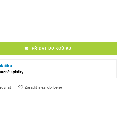
PŘIDAT DO KOŠÍKU
ulačka
ávazně splátky
rovnat
Zařadit mezi oblíbené