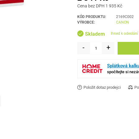
Cena bez DPH 1 935 Kč
KÓD PRODUKTU:
2169C002
VÝROBCE:
CANON
Skladem
ihned k odeslání
-
+
Splátková kalk
spočítejte si nez
Položit dotaz prodejci
Po