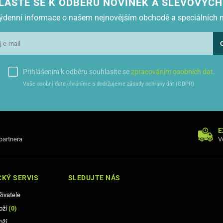
LASTE SE K ODBĚRU NOVINEK A SLEVOVÝCH
 týdenní informace o našem nejnovějším obchodě a speciálních 
Přihlášením k odběru souhlasíte se
zpracováním osobních dat
.
Vaše osobní data chráníme a dodržujeme zásady ochrany dat (GDPR)
E
 partnera
V
KÝ SERVIS
SLEDUJTE NÁS
živatele
oží
(
0
)
oží