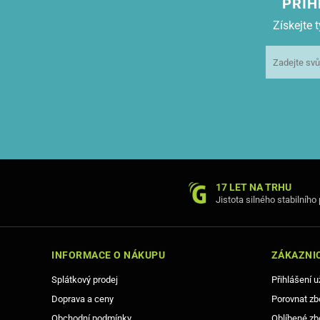
PŘIH
Získejte
17 LET NA TRHU
Jistota silného stabilního
INFORMACE O NÁKUPU
ZÁKAZNIC
Splátkový prodej
Přihlášení u
Doprava a ceny
Porovnat zb
Obchodní podmínky
Oblíbené zb