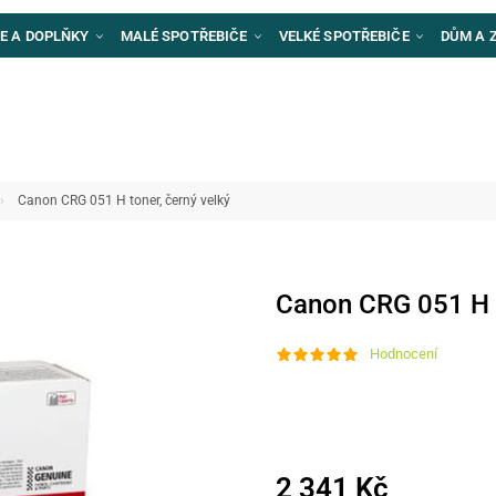
E A DOPLŇKY
MALÉ SPOTŘEBIČE
VELKÉ SPOTŘEBIČE
DŮM A 
Canon CRG 051 H toner, černý velký
Canon CRG 051 H t
Hodnocení
2 341 Kč