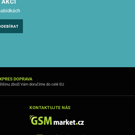
 AKCÍ
nabídkách
ODEBÍRAT
XPRES DOPRAVA
ětšinu zboží Vám doručíme do celé EU
KONTAKTUJTE NÁS