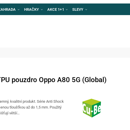
ZAHRADA
HRAČKY
AKCE 1+1
SLEVY
TPU pouzdro Oppo A80 5G (Global)
emný, kvalitní produkt. Série Anti Shock
šenou tloušťkou až do 1,5 mm. Použitý
išťují větší…