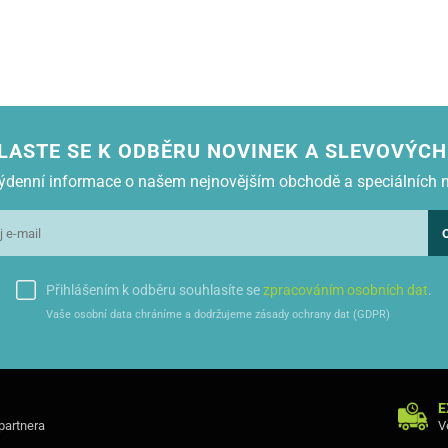
LASTE SE K ODBĚRU NOVINEK A SLEVOVÝCH
 týdenní informace o našem nejnovějším obchodě a speciálních 
Přihlášením k odběru souhlasíte se
zpracováním osobních dat
.
Vaše osobní data chráníme a dodržujeme zásady ochrany dat (GDPR)
E
 partnera
V