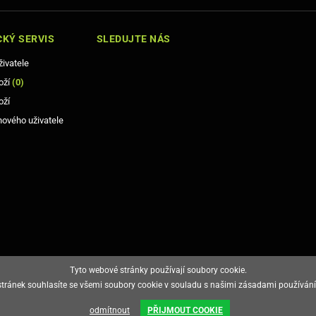
KÝ SERVIS
SLEDUJTE NÁS
živatele
oží
(
0
)
oží
nového uživatele
Tyto webové stránky používají soubory cookie.
ránek souhlasíte se všemi soubory cookie v souladu s našimi zásadami používání
odmítnout
PŘIJMOUT COOKIE