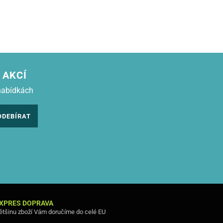
 AKCÍ
nabídkách
ODEBÍRAT
XPRES DOPRAVA
ětšinu zboží Vám doručíme do celé EU