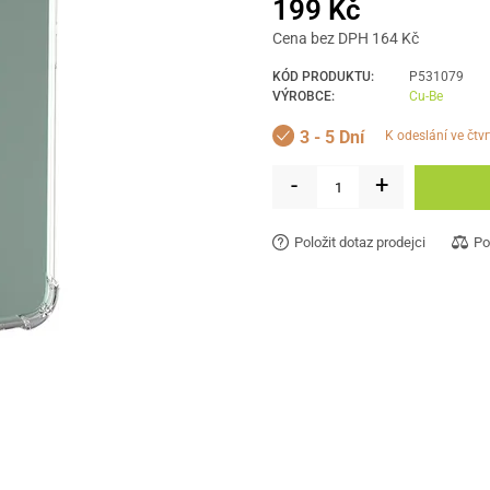
199 Kč
Cena bez DPH 164 Kč
KÓD PRODUKTU:
P531079
VÝROBCE:
Cu-Be
3 - 5 Dní
k odeslání ve čtv
-
+
Položit dotaz prodejci
Po