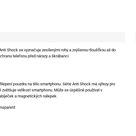
e Anti Shock se vyznačuje zesílenými rohy a zvýšenou tloušťkou až do
ochranu telefonu před nárazy a škrábanci.
řilepení pouzdra na tělo smartphonu. Série Anti Shock má výřezy pro
ně zvětšuje velikost smartphonu. Může se úspěšně používat v
abíječek a magnetických nálepek.