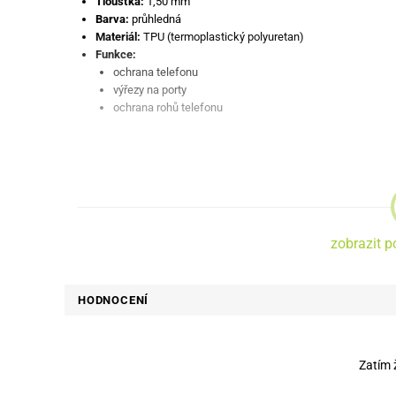
Tloušťka:
1,50 mm
Barva:
průhledná
Materiál:
TPU (termoplastický polyuretan)
Funkce:
ochrana telefonu
výřezy na porty
ochrana rohů telefonu
zobrazit p
HODNOCENÍ
Zatím 