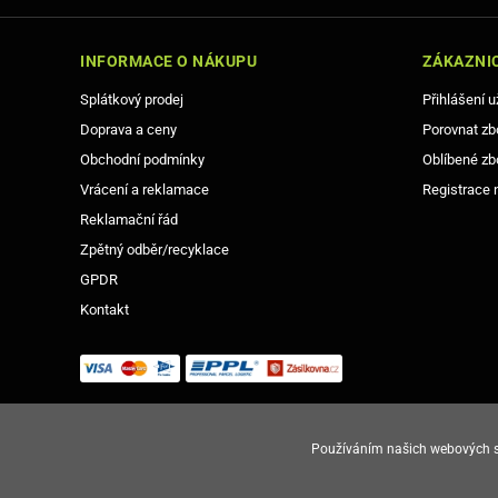
INFORMACE O NÁKUPU
ZÁKAZNIC
Splátkový prodej
Přihlášení u
Doprava a ceny
Porovnat zb
Obchodní podmínky
Oblíbené zb
Vrácení a reklamace
Registrace 
Reklamační řád
Zpětný odběr/recyklace
GPDR
Kontakt
Používáním našich webových st
© Copyright Gsm-Market.cz All Rights Reserved