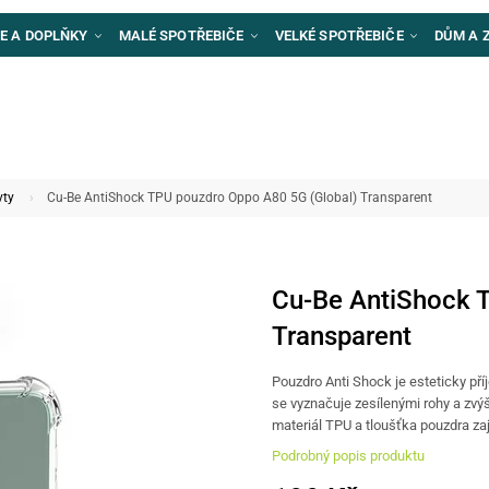
E A DOPLŇKY
MALÉ SPOTŘEBIČE
VELKÉ SPOTŘEBIČE
DŮM A 
yty
Cu-Be AntiShock TPU pouzdro Oppo A80 5G (Global) Transparent
Cu-Be AntiShock 
Transparent
Pouzdro Anti Shock je esteticky příj
se vyznačuje zesílenými rohy a zvý
materiál TPU a tloušťka pouzdra zaj
Podrobný popis produktu