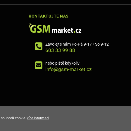
KONTAKTUJTE NÁS
Zavolejte nám Po-Pá 9-17 • So 9-12
603 33 99 88
nebo piště kdykoliv
info@gsm-market.cz
 souborů cookie.
více informací
E-shop vytvořila