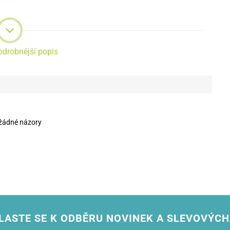
nu.
odrobnější popis
o
í
žádné názory
LASTE SE K ODBĚRU NOVINEK A SLEVOVÝCH