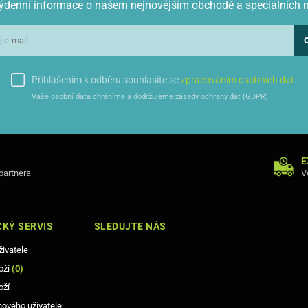
 týdenní informace o našem nejnovějším obchodě a speciálních 
Přihlášením k odběru souhlasíte se
zpracováním osobních dat
.
Vaše osobní data chráníme a dodržujeme zásady ochrany dat (GDPR)
E
 partnera
V
KÝ SERVIS
SLEDUJTE NÁS
živatele
oží
(
0
)
oží
nového uživatele