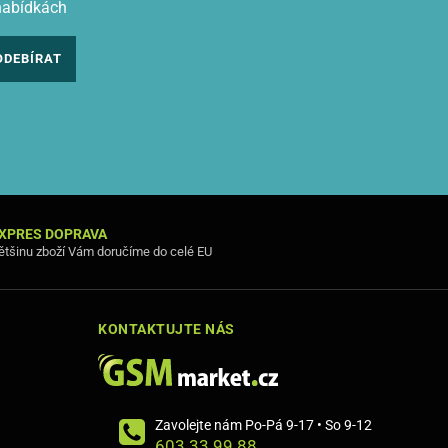
nabídkách
ODEBÍRAT
XPRES DOPRAVA
ětšinu zboží Vám doručíme do celé EU
KONTAKTUJTE NÁS
Zavolejte nám Po-Pá 9-17 • So 9-12
603 33 99 88