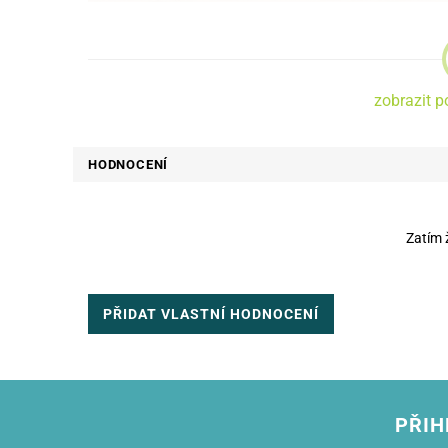
Přesné výřezy v pouzdře a překrytí zaručují snadný přístup ke
všem potřebným portům, aniž by byla omezena funkčnost telefo
zobrazit p
Tři otvory na vnější straně umožňují konverzaci bez nutnosti
otevírat kryt, díky čemuž je použití pohodlné a praktické. Pouzdr
HODNOCENÍ
Smart Classic kombinuje styl s ochranou a vytváří tak komplexn
řešení pro uživatele chytrých telefonů.
Zatím 
PŘIDAT VLASTNÍ HODNOCENÍ
PŘIH