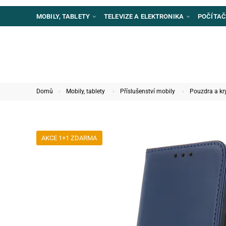
MOBILY, TABLETY
TELEVIZE A ELEKTRONIKA
POČÍTAČ
Domů
Mobily, tablety
Příslušenství mobily
Pouzdra a kr
AKCE 1+1 ZDARMA