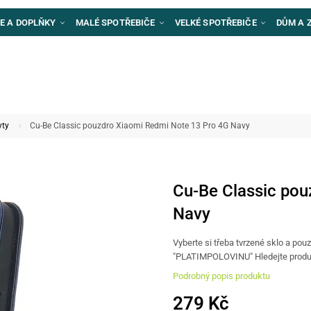
E A DOPLŇKY
MALÉ SPOTŘEBIČE
VELKÉ SPOTŘEBIČE
DŮM A 
yty
Cu-Be Classic pouzdro Xiaomi Redmi Note 13 Pro 4G Navy
Cu-Be Classic pou
Navy
Vyberte si třeba tvrzené sklo a pou
"PLATIMPOLOVINU" Hledejte produ
Podrobný popis produktu
279 Kč