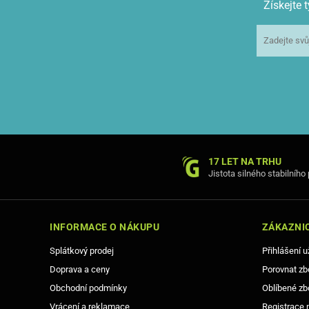
Získejte
17 LET NA TRHU
Jistota silného stabilního
INFORMACE O NÁKUPU
ZÁKAZNIC
Splátkový prodej
Přihlášení u
Doprava a ceny
Porovnat zb
Obchodní podmínky
Oblíbené zb
Vrácení a reklamace
Registrace 