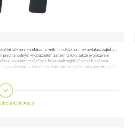
alitní silikon v kombinaci s vnitřní podšívkou z mikrovlákna zajišťuje
í před náhodným vyklouznutím zařízení z ruky, takže je používání
lačítka, konektor nabíječky a fotoaparát zajišťují plnou funkčnost
ie, je pouzdro kompatibilní s bezdrátovými nabíječkami a pouzdro není
odrobnější popis