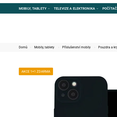
MOBILY, TABLETY
TELEVIZE A ELEKTRONIKA
POČÍTAČ
Domů
Mobily, tablety
Příslušenství mobily
Pouzdra a kr
AKCE 1+1 ZDARMA