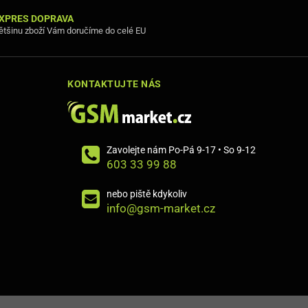
XPRES DOPRAVA
ětšinu zboží Vám doručíme do celé EU
KONTAKTUJTE NÁS
Zavolejte nám Po-Pá 9-17 • So 9-12
603 33 99 88
nebo piště kdykoliv
info@gsm-market.cz