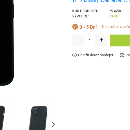
1+1 ZDARMA po zadání kódu v 
KÓD PRODUKTU:
P534581
VÝROBCE:
Cu-Be
3 - 5 Dní
k odeslání ve stř
-
+
Položit dotaz prodejci
Po