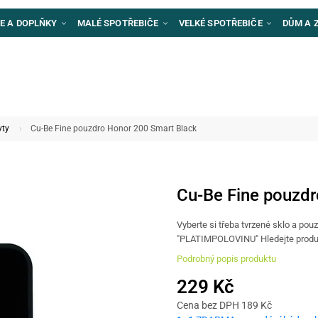
E A DOPLŇKY
MALÉ SPOTŘEBIČE
VELKÉ SPOTŘEBIČE
DŮM A 
yty
Cu-Be Fine pouzdro Honor 200 Smart Black
Cu-Be Fine pouzdr
Vyberte si třeba tvrzené sklo a pou
"PLATIMPOLOVINU" Hledejte produ
Podrobný popis produktu
229 Kč
Cena bez DPH 189 Kč