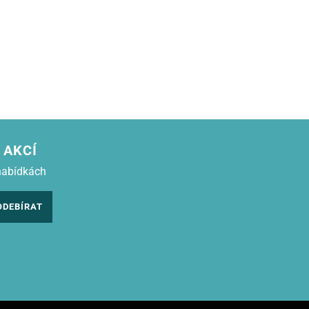
 AKCÍ
nabídkách
ODEBÍRAT