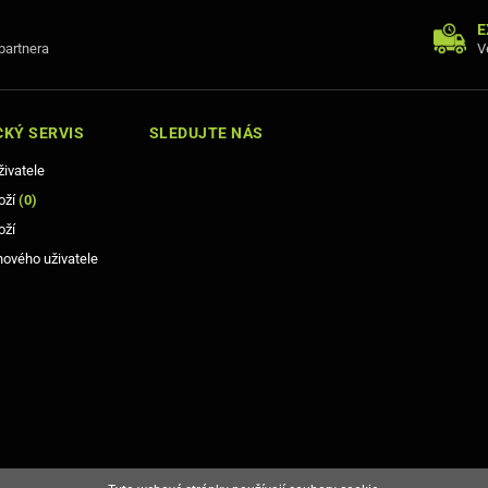
E
 partnera
V
KÝ SERVIS
SLEDUJTE NÁS
živatele
oží
(
0
)
oží
nového uživatele