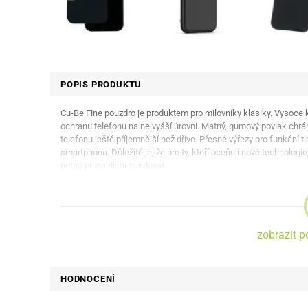
POPIS PRODUKTU
Cu-Be Fine pouzdro je produktem pro milovníky klasiky. Vysoce kv
ochranu telefonu na nejvyšší úrovni. Matný, gumový povlak chrán
telefonu ještě příjemnější než dříve. Přesné výřezy pro funkční t
smartphonu. Důležité je, že pro ty, kteří oceňují nové technolog
nutné při nabíjení sundávat.
zobrazit p
HODNOCENÍ