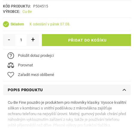
KÓD PRODUKTU:
P504515
VÝROBCE:
Cu-Be
k odeslání v pátek 07.08.
Skladem
-
+
PŘIDAT DO KOŠÍKU
Položit dotaz prodejci
Porovnat
Zařadit mezi oblíbené
POPIS PRODUKTU
Cu-Be Fine pouzdro je produktem pro milovníky klasiky. Vysoce kvalitní
silikon v kombinaci s vnitřní podšívkou z mikrovlákna zajišťuje
ochranu telefonu na nejvyšší úrovni. Matný, gumový povlak chrání před
náhodným vyklouznutím zařízení z ruky, takže je používání telefonu
ještě příjemnější než dříve. Přesné výřezy pro funkční tlačítka,
konektor nabíječky a fotoaparát zajišťují plnou funkčnost smartphonu.