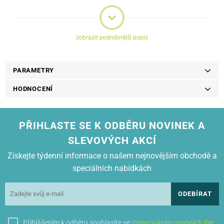
Důležité je, že pro ty, kteří oceňují nové technologie, je pouzdro
kompatibilní s bezdrátovými nabíječkami a pouzdro není nutné při
nabíjení sundávat.
zobrazit podrobnější popis
PARAMETRY
HODNOCENÍ
PŘIHLASTE SE K ODBĚRU NOVINEK A
SLEVOVÝCH AKCÍ
Získejte týdenní informace o našem nejnovějším obchodě a
speciálních nabídkách
ODEBÍRAT
Přihlášením k odběru souhlasíte se
zpracováním osobních dat
.