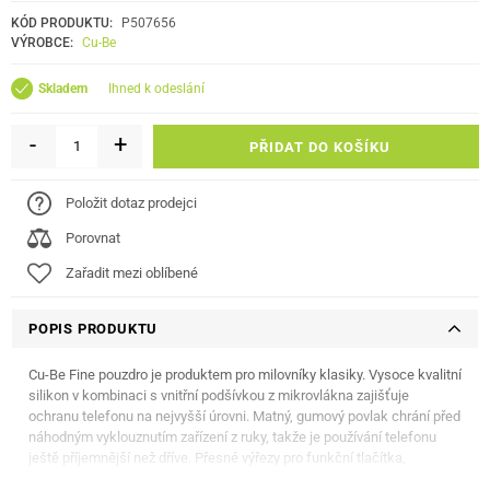
KÓD PRODUKTU:
P507656
VÝROBCE:
Cu-Be
ihned k odeslání
Skladem
-
+
PŘIDAT DO KOŠÍKU
Položit dotaz prodejci
Porovnat
Zařadit mezi oblíbené
POPIS PRODUKTU
Cu-Be Fine pouzdro je produktem pro milovníky klasiky. Vysoce kvalitní
silikon v kombinaci s vnitřní podšívkou z mikrovlákna zajišťuje
ochranu telefonu na nejvyšší úrovni. Matný, gumový povlak chrání před
náhodným vyklouznutím zařízení z ruky, takže je používání telefonu
ještě příjemnější než dříve. Přesné výřezy pro funkční tlačítka,
konektor nabíječky a fotoaparát zajišťují plnou funkčnost smartphonu.