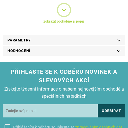
Důležité je, že pro ty, kteří oceňují nové technologie, je pouzdro
kompatibilní s bezdrátovými nabíječkami a pouzdro není nutné při
nabíjení sundávat.
zobrazit podrobnější popis
PARAMETRY
HODNOCENÍ
PŘIHLASTE SE K ODBĚRU NOVINEK A
SLEVOVÝCH AKCÍ
Získejte týdenní informace o našem nejnovějším obchodě a
speciálních nabídkách
ODEBÍRAT
Přihlášením k odběru souhlasíte se
zpracováním osobních dat
.