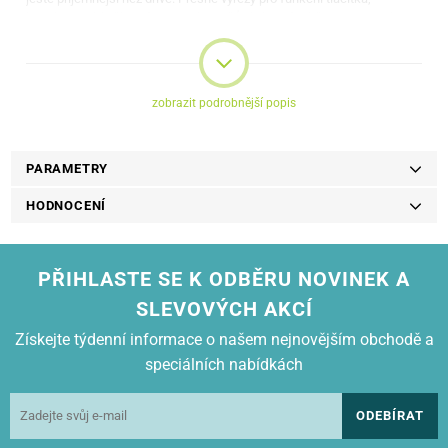
konektor nabíječky a fotoaparát zajišťují plnou funkčnost smartphonu.
Důležité je, že pro ty, kteří oceňují nové technologie, je pouzdro
kompatibilní s bezdrátovými nabíječkami a pouzdro není nutné při
nabíjení sundávat.
zobrazit podrobnější popis
PARAMETRY
HODNOCENÍ
PŘIHLASTE SE K ODBĚRU NOVINEK A
SLEVOVÝCH AKCÍ
Získejte týdenní informace o našem nejnovějším obchodě a
speciálních nabídkách
ODEBÍRAT