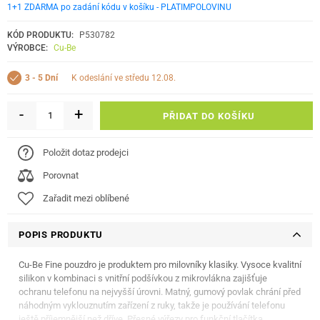
1+1 ZDARMA po zadání kódu v košíku - PLATIMPOLOVINU
KÓD PRODUKTU:
P530782
VÝROBCE:
Cu-Be
k odeslání ve středu 12.08.
3 - 5 Dní
-
+
PŘIDAT DO KOŠÍKU
Položit dotaz prodejci
Porovnat
Zařadit mezi oblíbené
POPIS PRODUKTU
Cu-Be Fine pouzdro je produktem pro milovníky klasiky. Vysoce kvalitní
silikon v kombinaci s vnitřní podšívkou z mikrovlákna zajišťuje
ochranu telefonu na nejvyšší úrovni. Matný, gumový povlak chrání před
náhodným vyklouznutím zařízení z ruky, takže je používání telefonu
ještě příjemnější než dříve. Přesné výřezy pro funkční tlačítka,