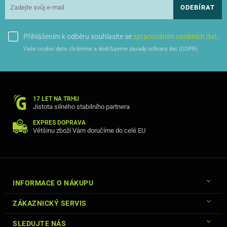
ODEBÍRAT
Přihlášením k odběru souhlasíte se
zpracováním osobních dat
.
Vaše osobní data chráníme a dodržujeme zásady ochrany dat (GDPR)
Cu-Be pouzdro je vyrobené z kvalitního materiálu a je příjemné na
dotek,
díky jeho měkkému povrchu se příjemně drží v ruce.
Pouzdro
ochrání Vaše mobilní zařízení před poškozením či pádem.
17 LET NA TRHU
Jistota silného stabilního partnera
EXPRES DOPRAVA
Většinu zboží Vám doručíme do celé EU
Cu-Be pouzdro je uzavíratelné magnetem, kdy je využita speciální
technologie v šitého magnetu pod kryt pouzdra, tím nekazí vzhled
pouzdra.
Pouzdro má praktickou kapsu, ideální na karty nebo
poznámky.
INFORMACE O NÁKUPU
ZÁKAZNICKÝ SERVIS
SLEDUJTE NÁS